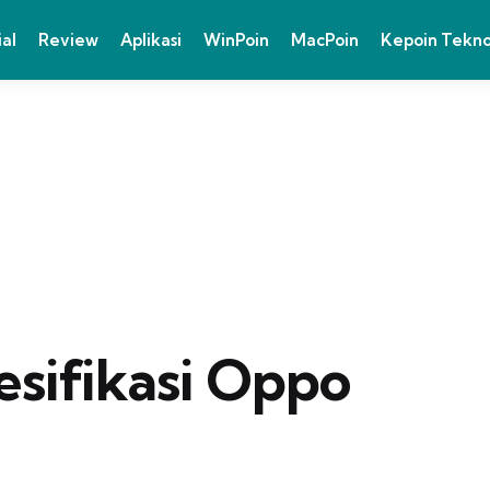
ial
Review
Aplikasi
WinPoin
MacPoin
Kepoin Tekn
esifikasi Oppo