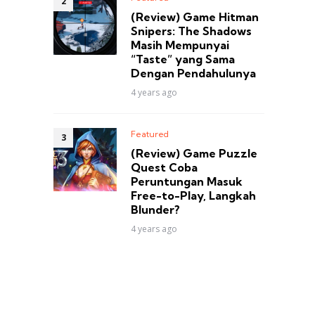
(Review) Game Hitman
Snipers: The Shadows
Masih Mempunyai
“Taste” yang Sama
Dengan Pendahulunya
4 years ago
Featured
(Review) Game Puzzle
Quest Coba
Peruntungan Masuk
Free-to-Play, Langkah
Blunder?
4 years ago