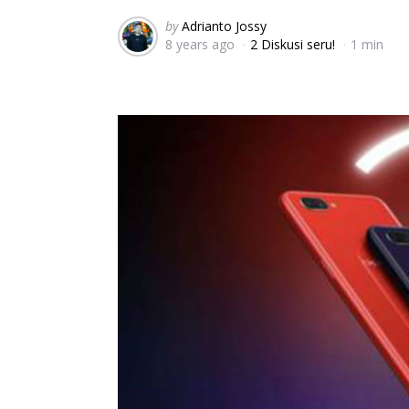
Posted
by
Adrianto Jossy
8 years ago
2 Diskusi seru!
1 min
by