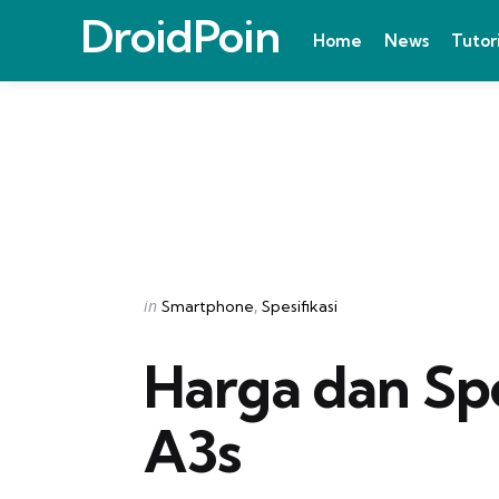
DroidPoin
Home
News
Tutor
Categories
Posted
in
Smartphone
Spesifikasi
in
Harga dan Sp
A3s