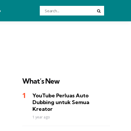
Search
o
Search
for:
What’s New
YouTube Perluas Auto
Dubbing untuk Semua
Kreator
1 year ago