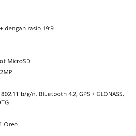
D+ dengan rasio 19:9
lot MicroSD
 2MP
i 802.11 b/g/n, Bluetooth 4.2, GPS + GLONASS,
OTG
.1 Oreo