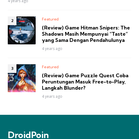
4 years ago
Featured
(Review) Game Hitman Snipers: The
Shadows Masih Mempunyai “Taste”
yang Sama Dengan Pendahulunya
4 years ago
Featured
(Review) Game Puzzle Quest Coba
Peruntungan Masuk Free-to-Play,
Langkah Blunder?
4 years ago
DroidPoin