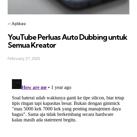
Posted
in
Aplikasi
in
YouTube Perluas Auto Dubbing untuk
Semua Kreator
February 27, 2025