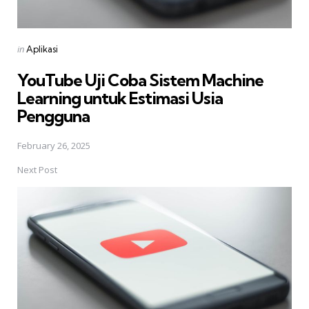
Posted
in
Aplikasi
in
YouTube Uji Coba Sistem Machine
Learning untuk Estimasi Usia
Pengguna
February 26, 2025
Next Post