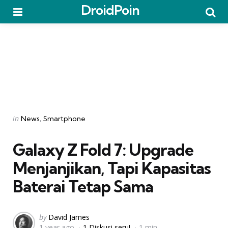
DroidPoin
Menu
Searc
Categories
Posted
in
News
Smartphone
in
Galaxy Z Fold 7: Upgrade
Menjanjikan, Tapi Kapasitas
Baterai Tetap Sama
Posted
by
David James
1 year ago
1 Diskusi seru!
1 min
by