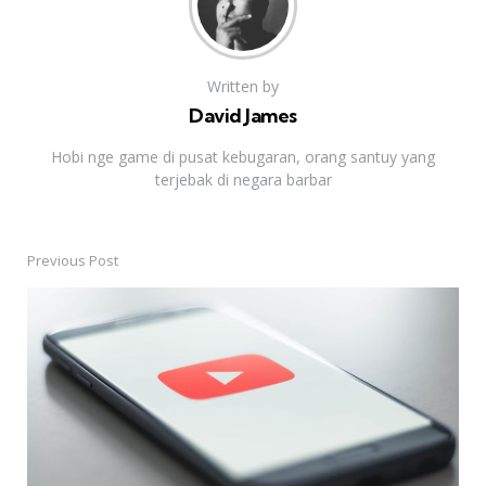
Written by
David James
Hobi nge game di pusat kebugaran, orang santuy yang
terjebak di negara barbar
Previous Post
Post
navigation