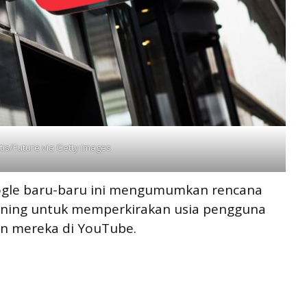
tis/Future via Getty Images
oogle baru-baru ini mengumumkan rencana
ning untuk memperkirakan usia pengguna
an mereka di YouTube.