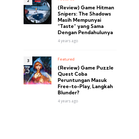
(Review) Game Hitman
Snipers: The Shadows
Masih Mempunyai
“Taste” yang Sama
Dengan Pendahulunya
4 years ago
Featured
(Review) Game Puzzle
Quest Coba
Peruntungan Masuk
Free-to-Play, Langkah
Blunder?
4 years ago