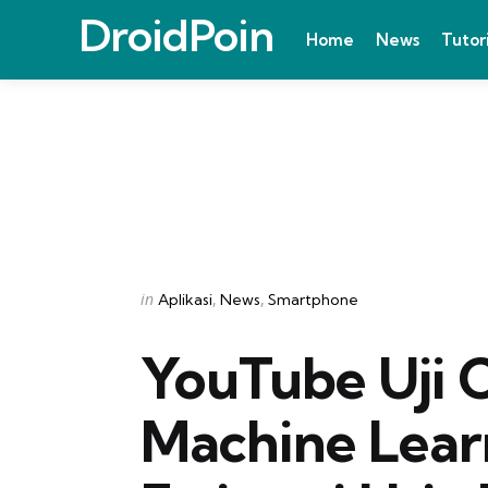
DroidPoin
Home
News
Tutor
Categories
Posted
in
Aplikasi
News
Smartphone
in
YouTube Uji 
Machine Lear