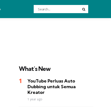
Search
o
Search
for:
What’s New
YouTube Perluas Auto
Dubbing untuk Semua
Kreator
1 year ago