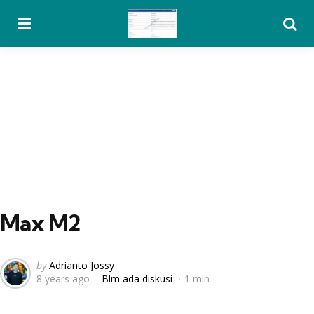
Menu
Searc
Max M2
Posted
by
Adrianto Jossy
8 years ago
Blm ada diskusi
1 min
by