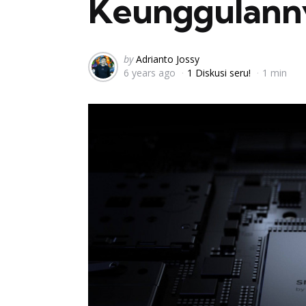
Keunggulann
Posted
by
Adrianto Jossy
6 years ago
1 Diskusi seru!
1 min
by