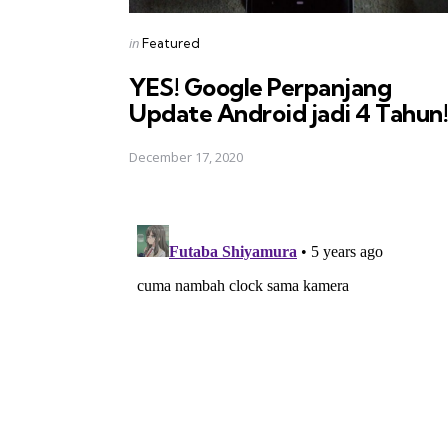
Posted
in
Featured
in
YES! Google Perpanjang
Update Android jadi 4 Tahun!
December 17, 2020