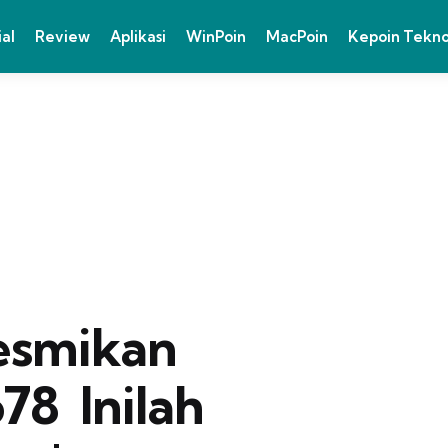
ial
Review
Aplikasi
WinPoin
MacPoin
Kepoin Tekn
esmikan
  Inilah