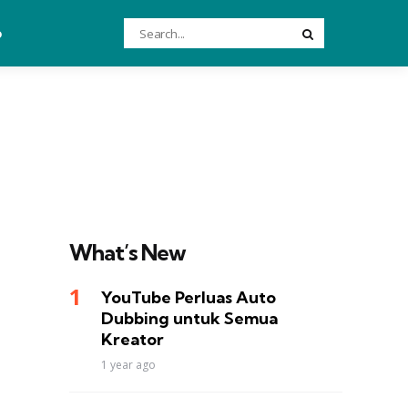
Search
o
Search
for:
What’s New
YouTube Perluas Auto
Dubbing untuk Semua
Kreator
1 year ago