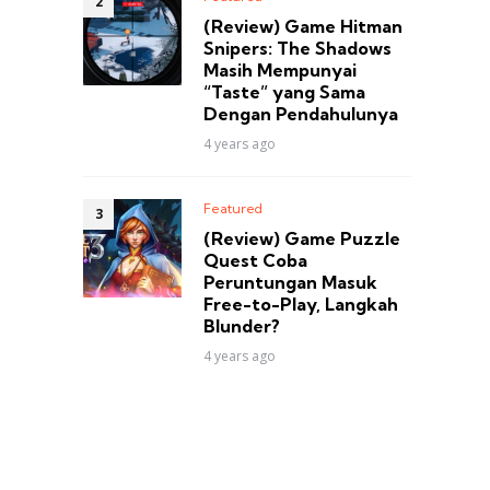
(Review) Game Hitman
Snipers: The Shadows
Masih Mempunyai
“Taste” yang Sama
Dengan Pendahulunya
4 years ago
Featured
(Review) Game Puzzle
Quest Coba
Peruntungan Masuk
Free-to-Play, Langkah
Blunder?
4 years ago