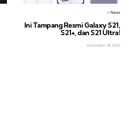
Posted
in
News
in
Ini Tampang Resmi Galaxy S21,
S21+, dan S21 Ultra!
December 18, 2020