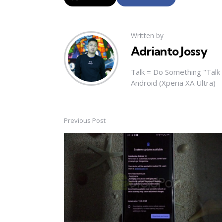
Written by
Adrianto Jossy
Talk = Do Something "Tal
Android (Xperia XA Ultra)
Previous Post
Post
navigation