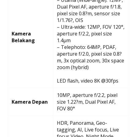
– Utama (Wide-angle): 12MP,
Dual Pixel AF, aperture f/1.8,
pixel size 0.8?m, sensor size
1/1.76?, OIS
– Ultra-wide: 12MP, FOV 120°,
Kamera
aperture f/2.2, pixel size
Belakang
1.4µm
– Telephoto: 64MP, PDAF,
aperture f/2.0, pixel size 0.8?
m, 3x optical zoom, 30x space
zoom (hybrid)
LED flash, video 8K @30fps
10MP, aperture f/2.2, pixel
Kamera Depan
size 1.22?m, Dual Pixel AF,
FOV 80°
HDR, Panorama, Geo-
tagging, AI, Live focus, Live
focus Video, Night Mode,