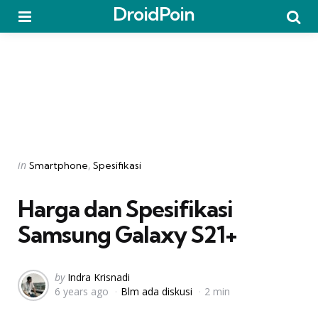
DroidPoin
Menu
Searc
Categories
Posted
in
Smartphone
Spesifikasi
in
Harga dan Spesifikasi
Samsung Galaxy S21+
Posted
by
Indra Krisnadi
6 years ago
Blm ada diskusi
2 min
by