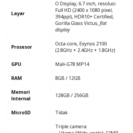
O Display, 6.7 inch, resolusi
Full HD (2400 x 1080 pixel,
Layar
394ppi), HDR10+ Certified,
Gorilla Glass Victus,
flat
display
Octa-core, Exynos 2100
Prosesor
(2.8GHz + 2.4GHz + 1.8GHz)
GPU
Mali-G78 MP14
RAM
8GB / 12GB
Memori
128GB / 256GB
Internal
MicroSD
Tidak
Triple camera: