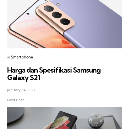
Posted
in
Smartphone
in
Harga dan Spesifikasi Samsung
Galaxy S21
January 14, 2021
Next Post