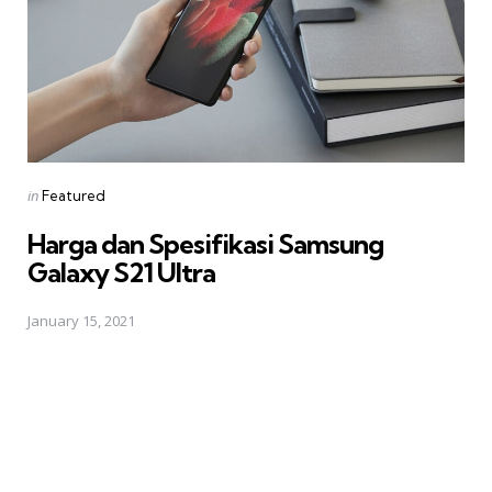
Posted
in
Featured
in
Harga dan Spesifikasi Samsung
Galaxy S21 Ultra
January 15, 2021