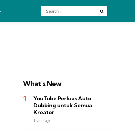
Search
o
Search
for:
What’s New
YouTube Perluas Auto
Dubbing untuk Semua
Kreator
1 year ago