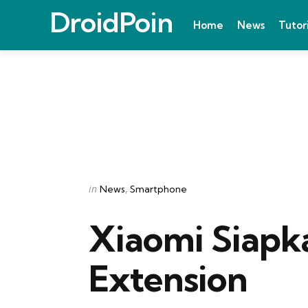
DroidPoin
Home
News
Tutor
Categories
Posted
in
News
Smartphone
in
Xiaomi Siapk
Extension