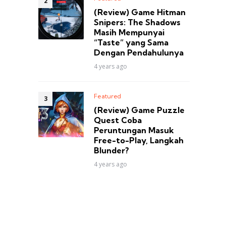
(Review) Game Hitman
Snipers: The Shadows
Masih Mempunyai
“Taste” yang Sama
Dengan Pendahulunya
4 years ago
Featured
(Review) Game Puzzle
Quest Coba
Peruntungan Masuk
Free-to-Play, Langkah
Blunder?
4 years ago