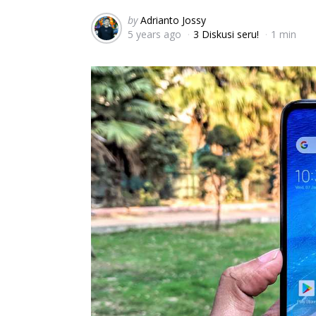
Posted
by
Adrianto Jossy
5 years ago
3 Diskusi seru!
1 min
by