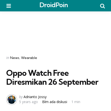
DroidPoin
Menu
Searc
Categories
Posted
in
News
Wearable
in
Oppo Watch Free
Diresmikan 26 September
Posted
by
Adrianto Jossy
5 years ago
Blm ada diskusi
1 min
by