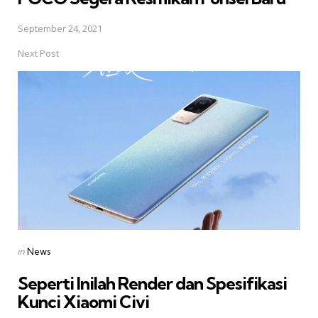
September 24, 2021
Next Post
Posted
in
News
in
Seperti Inilah Render dan Spesifikasi
Kunci Xiaomi Civi