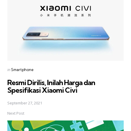
navigation
Posted
in
Smartphone
in
Resmi Dirilis, Inilah Harga dan
Spesifikasi Xiaomi Civi
September 27, 2021
Next Post