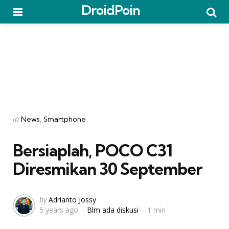
DroidPoin
Menu
Searc
Categories
Posted
in
News
Smartphone
in
Bersiaplah, POCO C31
Diresmikan 30 September
Posted
by
Adrianto Jossy
5 years ago
Blm ada diskusi
1 min
by