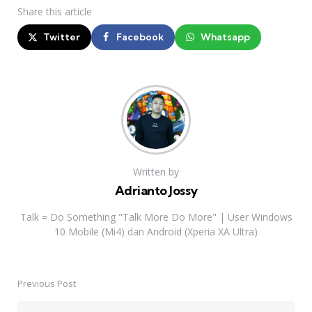
Share
this article
Twitter
Facebook
Whatsapp
Written by
Adrianto Jossy
Talk = Do Something "Talk More Do More" | User Windows
10 Mobile (Mi4) dan Android (Xperia XA Ultra)
Previous Post
Post