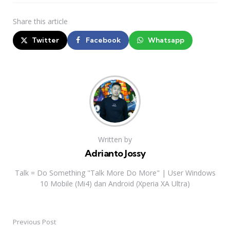
Share
this article
Twitter
Facebook
Whatsapp
Written by
Adrianto Jossy
Talk = Do Something "Talk More Do More" | User Windows
10 Mobile (Mi4) dan Android (Xperia XA Ultra)
Previous Post
Post