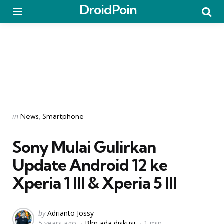
DroidPoin
Menu
Searc
Categories
Posted
in
News
Smartphone
in
Sony Mulai Gulirkan
Update Android 12 ke
Xperia 1 III & Xperia 5 III
Posted
by
Adrianto Jossy
5 years ago
Blm ada diskusi
1 min
by