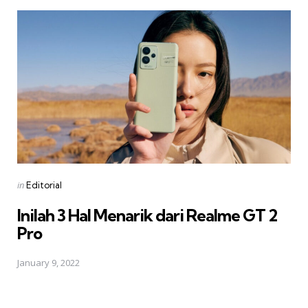
Posted
in
Editorial
in
Inilah 3 Hal Menarik dari Realme GT 2
Pro
January 9, 2022