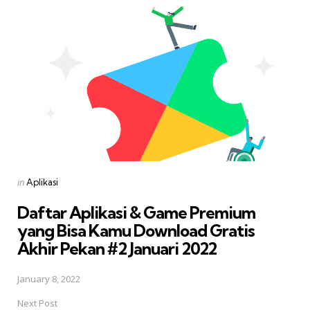
navigation
Posted
in
Aplikasi
in
Daftar Aplikasi & Game Premium
yang Bisa Kamu Download Gratis 
Akhir Pekan #2 Januari 2022
January 8, 2022
Next Post