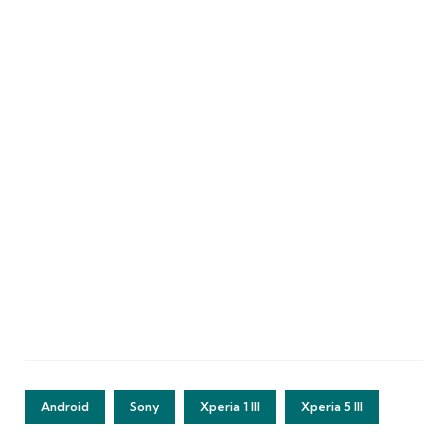
Android
Sony
Xperia 1 III
Xperia 5 III