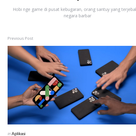
Hobi nge game di pusat kebugaran, orang santuy yang terjebak
negara barbar
Previous Post
Post
navigation
Posted
in
Aplikasi