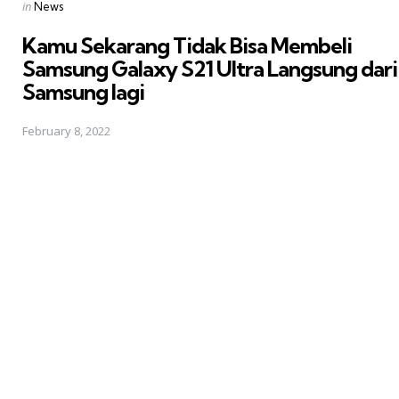
Posted
in
News
in
Kamu Sekarang Tidak Bisa Membeli
Samsung Galaxy S21 Ultra Langsung dari
Samsung lagi
February 8, 2022