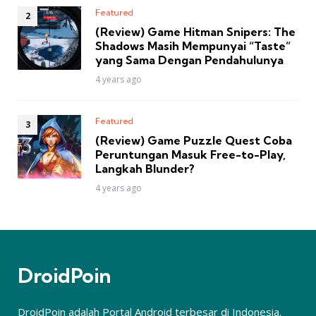
Featured
(Review) Game Hitman Snipers: The
Shadows Masih Mempunyai “Taste”
yang Sama Dengan Pendahulunya
4 years ago
Featured
(Review) Game Puzzle Quest Coba
Peruntungan Masuk Free-to-Play,
Langkah Blunder?
4 years ago
DroidPoin
DroidPoin adalah Portal Android terbesar di Indonesia.