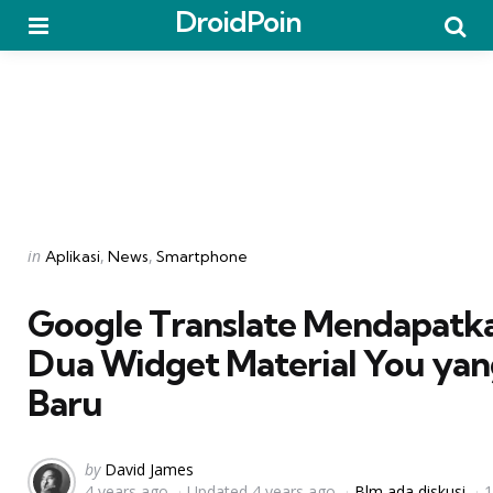
DroidPoin
Menu
Searc
Categories
Posted
in
Aplikasi
News
Smartphone
in
Google Translate Mendapatk
Dua Widget Material You ya
Baru
Posted
by
David James
4 years ago
Updated
4 years ago
Blm ada diskusi
1
by