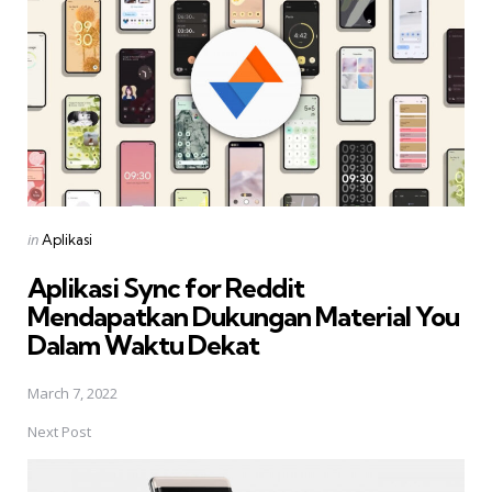
Posted
in
Aplikasi
in
Aplikasi Sync for Reddit
Mendapatkan Dukungan Material You
Dalam Waktu Dekat
March 7, 2022
Next Post