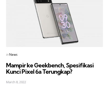
Posted
in
News
in
Mampir ke Geekbench, Spesifikasi
Kunci Pixel 6a Terungkap?
March 8, 2022