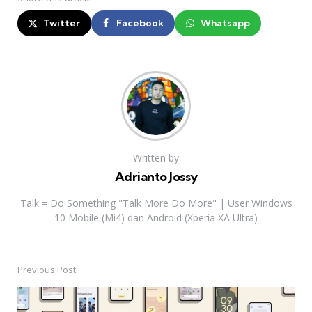
Twitter
Facebook
Whatsapp
Written by
Adrianto Jossy
Talk = Do Something "Talk More Do More" | User Windows
10 Mobile (Mi4) dan Android (Xperia XA Ultra)
Previous Post
Post
navigation