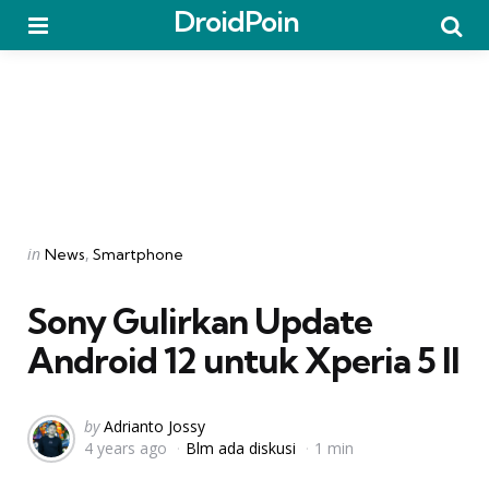
DroidPoin
Menu
Searc
Categories
Posted
in
News
Smartphone
in
Sony Gulirkan Update
Android 12 untuk Xperia 5 II
Posted
by
Adrianto Jossy
4 years ago
Blm ada diskusi
1 min
by