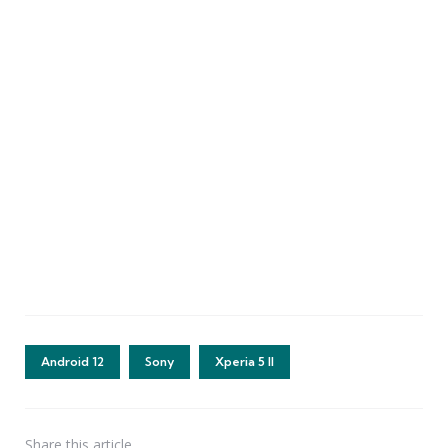
Android 12
Sony
Xperia 5 II
Share
this article