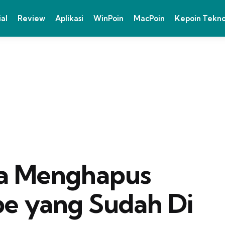
ial
Review
Aplikasi
WinPoin
MacPoin
Kepoin Tekn
ra Menghapus
e yang Sudah Di