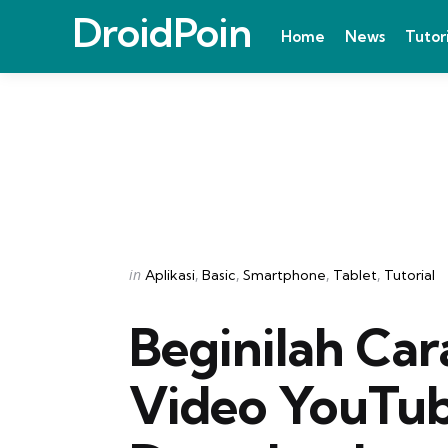
DroidPoin
Home
News
Tutor
Categories
Posted
in
Aplikasi
Basic
Smartphone
Tablet
Tutorial
in
Beginilah Ca
Video YouTub