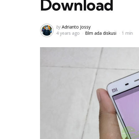
Download
Posted
by
Adrianto Jossy
4 years ago
Blm ada diskusi
1 min
by