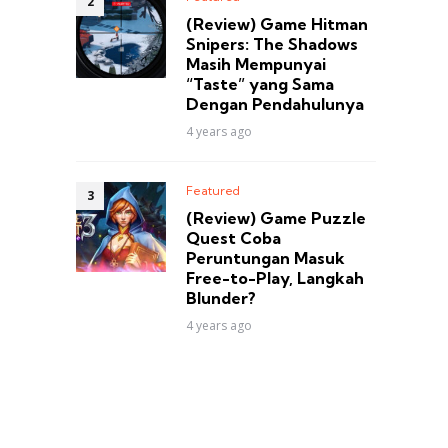
(Review) Game Hitman
Snipers: The Shadows
Masih Mempunyai
“Taste” yang Sama
Dengan Pendahulunya
4 years ago
Featured
(Review) Game Puzzle
Quest Coba
Peruntungan Masuk
Free-to-Play, Langkah
Blunder?
4 years ago