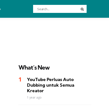
Search
o
Search
for:
What’s New
YouTube Perluas Auto
Dubbing untuk Semua
Kreator
1 year ago