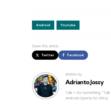
Android
Youtube
Share
this article
Twitter
Facebook
Written by
Adrianto Jossy
Talk = Do Something "Tal
Android (Xperia XA Ultra)