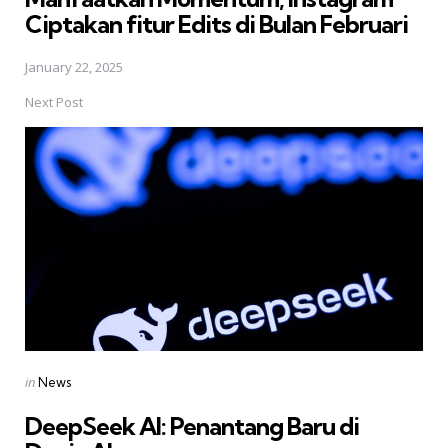
Ciptakan fitur Edits di Bulan Februari
January 22, 2025
Next Post
Posted
in
News
in
DeepSeek AI: Penantang Baru di