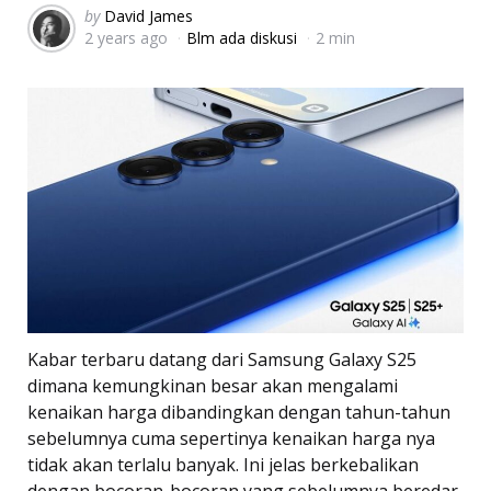
Posted
by
David James
2 years ago
Blm ada diskusi
2 min
by
Kabar terbaru datang dari Samsung Galaxy S25
dimana kemungkinan besar akan mengalami
kenaikan harga dibandingkan dengan tahun-tahun
sebelumnya cuma sepertinya kenaikan harga nya
tidak akan terlalu banyak. Ini jelas berkebalikan
dengan bocoran-bocoran yang sebelumnya beredar