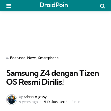
DroidPoin
Menu
Searc
Categories
Posted
in
Featured
News
Smartphone
in
Samsung Z4 dengan Tizen
OS Resmi Dirilis!
Posted
by
Adrianto Jossy
9 years ago
15 Diskusi seru!
2 min
by