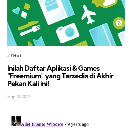
Posted
in
News
in
Inilah Daftar Aplikasi & Games
"Freemium" yang Tersedia di Akhir
Pekan Kali ini!
May 13, 2017