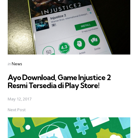
Posted
in
News
in
Ayo Download, Game Injustice 2
Resmi Tersedia di Play Store!
May 12, 2017
Next Post