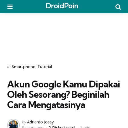
DroidPoin
Menu
Searc
Categories
Posted
in
Smartphone
Tutorial
in
Akun Google Kamu Dipakai
Oleh Sesorang? Beginilah
Cara Mengatasinya
Posted
by
Adrianto Jossy
9 years ago
2 Diskusi seru!
1 min
by