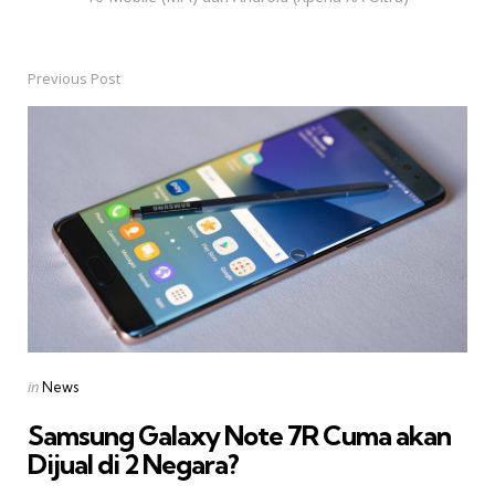
Previous Post
Post
navigation
Posted
in
News
in
Samsung Galaxy Note 7R Cuma akan
Dijual di 2 Negara?