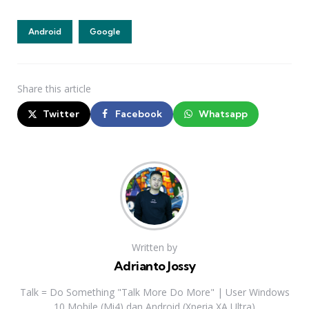
Android
Google
Share
this article
Twitter
Facebook
Whatsapp
Written by
Adrianto Jossy
Talk = Do Something "Talk More Do More" | User Windows
10 Mobile (Mi4) dan Android (Xperia XA Ultra)