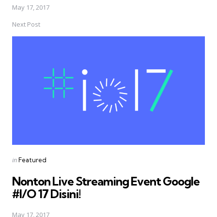
May 17, 2017
Next Post
Posted
in
Featured
in
Nonton Live Streaming Event Google
#I/O 17 Disini!
May 17, 2017