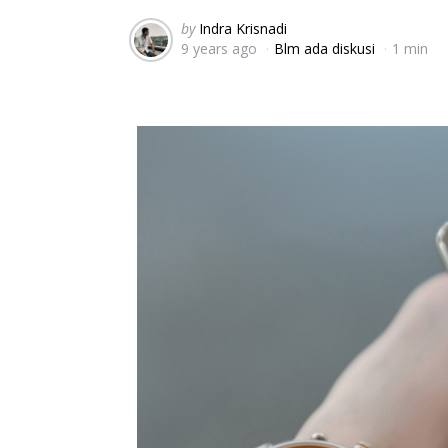
Posted
by
Indra Krisnadi
9 years ago
Blm ada diskusi
1 min
by