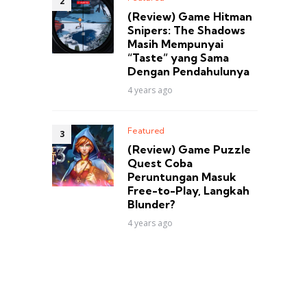
(Review) Game Hitman
Snipers: The Shadows
Masih Mempunyai
“Taste” yang Sama
Dengan Pendahulunya
4 years ago
Featured
(Review) Game Puzzle
Quest Coba
Peruntungan Masuk
Free-to-Play, Langkah
Blunder?
4 years ago