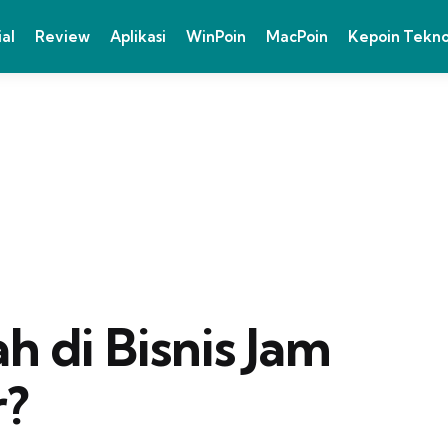
ial
Review
Aplikasi
WinPoin
MacPoin
Kepoin Tekn
 di Bisnis Jam
r?