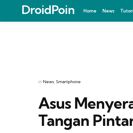
DroidPoin
Home
News
Tutor
Categories
Posted
in
News
Smartphone
in
Asus Menyerah
Tangan Pinta