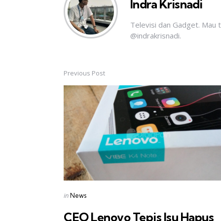
Indra Krisnadi
Televisi dan Gadget. Mau 
@indrakrisnadi.
Previous Post
Post
navigation
Posted
in
News
in
CEO Lenovo Tepis Isu Hapus