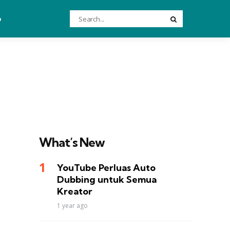
Search
o
Search
for:
What’s New
YouTube Perluas Auto
Dubbing untuk Semua
Kreator
1 year ago