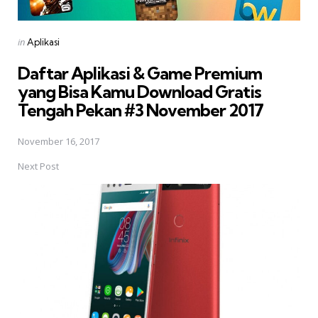
Posted
in
Aplikasi
in
Daftar Aplikasi & Game Premium
yang Bisa Kamu Download Gratis 
Tengah Pekan #3 November 2017
November 16, 2017
Next Post