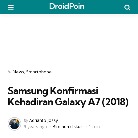
DroidPoin
Menu
Searc
Categories
Posted
in
News
Smartphone
in
Samsung Konfirmasi
Kehadiran Galaxy A7 (2018)
Posted
by
Adrianto Jossy
9 years ago
Blm ada diskusi
1 min
by