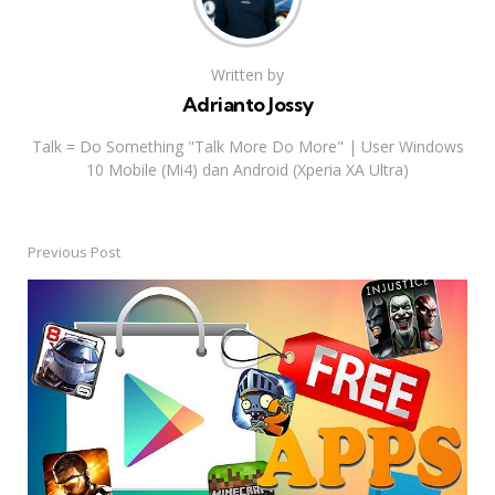
Written by
Adrianto Jossy
Talk = Do Something "Talk More Do More" | User Windows
10 Mobile (Mi4) dan Android (Xperia XA Ultra)
Previous Post
Post
navigation