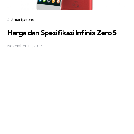
Posted
in
Smartphone
in
Harga dan Spesifikasi Infinix Zero 5
November 17, 2017