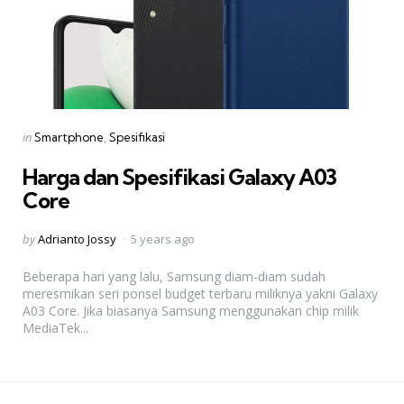
Categories
Posted
in
Smartphone
Spesifikasi
in
Harga dan Spesifikasi Galaxy A03
Core
Posted
by
Adrianto Jossy
5 years ago
by
Beberapa hari yang lalu, Samsung diam-diam sudah
meresmikan seri ponsel budget terbaru miliknya yakni Galaxy
A03 Core. Jika biasanya Samsung menggunakan chip milik
MediaTek...