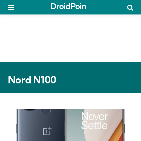
DroidPoin
Menu
Searc
Nord N100