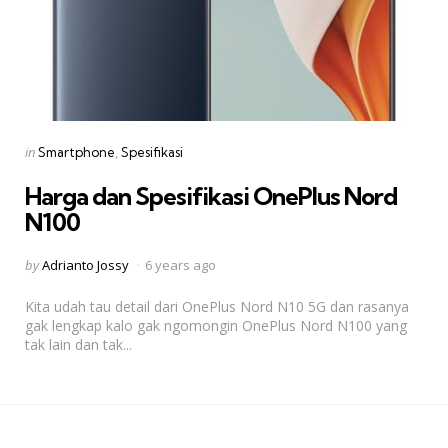
Categories
Posted
in
Smartphone
Spesifikasi
in
Harga dan Spesifikasi OnePlus Nord
N100
Posted
by
Adrianto Jossy
6 years ago
by
Kita udah tau detail dari OnePlus Nord N10 5G dan rasanya
gak lengkap kalo gak ngomongin OnePlus Nord N100 yang
tak lain dan tak...