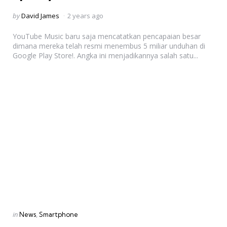
Posted
by
David James
2 years ago
by
YouTube Music baru saja mencatatkan pencapaian besar
dimana mereka telah resmi menembus 5 miliar unduhan di
Google Play Store!. Angka ini menjadikannya salah satu...
Categories
Posted
in
News
Smartphone
in