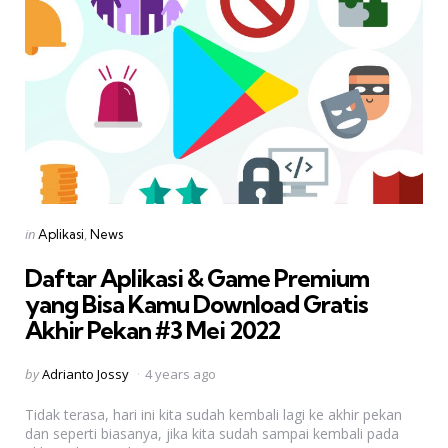
Categories
Posted
in
Aplikasi
News
in
Daftar Aplikasi & Game Premium
yang Bisa Kamu Download Gratis 
Akhir Pekan #3 Mei 2022
Posted
by
Adrianto Jossy
4 years ago
by
Tidak terasa, hari ini kita sudah kembali lagi ke akhir pekan
dan seperti biasanya, jika kita sudah sampai kembali pada