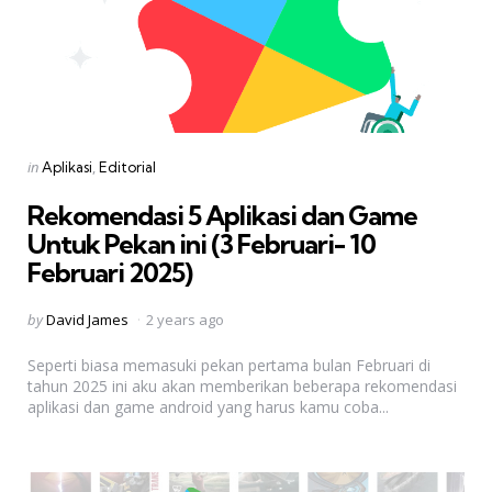
Categories
Posted
in
Aplikasi
Editorial
in
Rekomendasi 5 Aplikasi dan Game
Untuk Pekan ini (3 Februari- 10
Februari 2025)
Posted
by
David James
2 years ago
by
Seperti biasa memasuki pekan pertama bulan Februari di
tahun 2025 ini aku akan memberikan beberapa rekomendasi
aplikasi dan game android yang harus kamu coba...