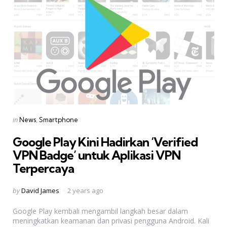
Categories
Posted
in
News
Smartphone
in
Google Play Kini Hadirkan ‘Verified
VPN Badge’ untuk Aplikasi VPN
Terpercaya
Posted
by
David James
2 years ago
by
Google Play kembali mengambil langkah besar dalam
meningkatkan keamanan dan privasi pengguna Android. Kali