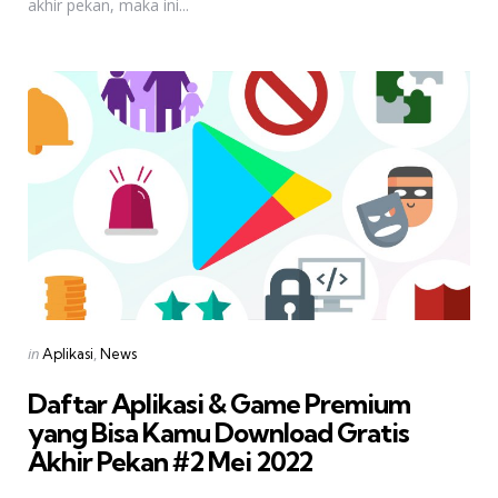
akhir pekan, maka ini...
Categories
Posted
in
Aplikasi
News
in
Daftar Aplikasi & Game Premium
yang Bisa Kamu Download Gratis 
Akhir Pekan #2 Mei 2022