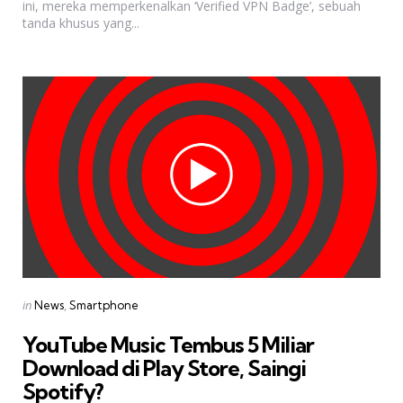
ini, mereka memperkenalkan ‘Verified VPN Badge’, sebuah
tanda khusus yang...
Categories
Posted
in
News
Smartphone
in
YouTube Music Tembus 5 Miliar
Download di Play Store, Saingi
Spotify?