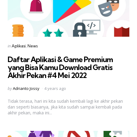
Categories
Posted
in
Aplikasi
News
in
Daftar Aplikasi & Game Premium
yang Bisa Kamu Download Gratis 
Akhir Pekan #4 Mei 2022
Posted
by
Adrianto Jossy
4 years ago
by
Tidak terasa, hari ini kita sudah kembali lagi ke akhir pekan
dan seperti biasanya, jika kita sudah sampai kembali pada
akhir pekan, maka ini...