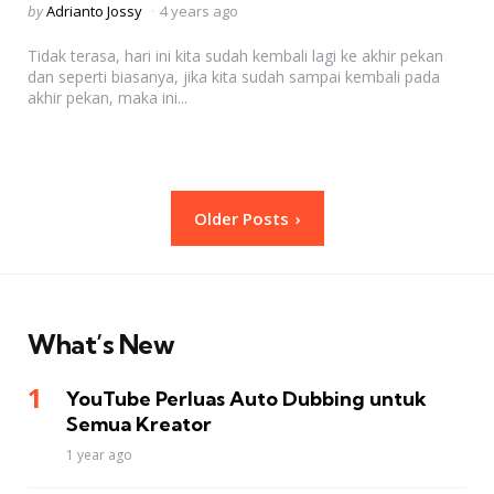
Posted
by
Adrianto Jossy
4 years ago
by
Tidak terasa, hari ini kita sudah kembali lagi ke akhir pekan
dan seperti biasanya, jika kita sudah sampai kembali pada
akhir pekan, maka ini...
Posts
Older Posts
pagination
What’s New
YouTube Perluas Auto Dubbing untuk
Semua Kreator
1 year ago