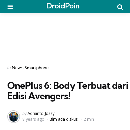
DroidPoin
Menu
Searc
Categories
Posted
in
News
Smartphone
in
OnePlus 6: Body Terbuat dari
Edisi Avengers!
Posted
by
Adrianto Jossy
8 years ago
Blm ada diskusi
2 min
by