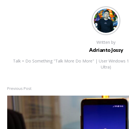
Written by
Adrianto Jossy
Talk = Do Something "Talk More Do More" | User Windows 10
Ultra)
Previous Post
Post
navigation