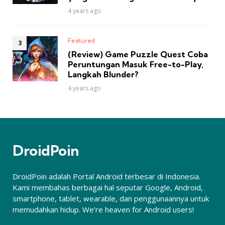
4 years ago
Featured
(Review) Game Puzzle Quest Coba
Peruntungan Masuk Free-to-Play,
Langkah Blunder?
4 years ago
DroidPoin
DroidPoin adalah Portal Android terbesar di Indonesia.
Kami membahas berbagai hal seputar Google, Android,
smartphone, tablet, wearable, dan penggunaannya untuk
memudahkan hidup. We’re heaven for Android users!