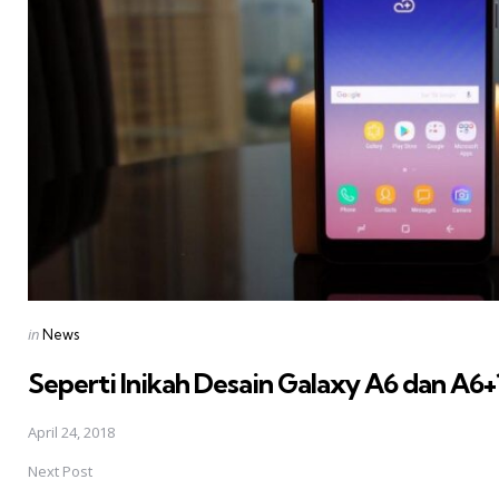
Posted
in
News
in
Seperti Inikah Desain Galaxy A6 dan A6+
April 24, 2018
Next Post