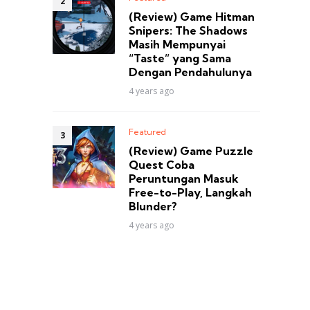
(Review) Game Hitman
Snipers: The Shadows
Masih Mempunyai
“Taste” yang Sama
Dengan Pendahulunya
4 years ago
Featured
(Review) Game Puzzle
Quest Coba
Peruntungan Masuk
Free-to-Play, Langkah
Blunder?
4 years ago