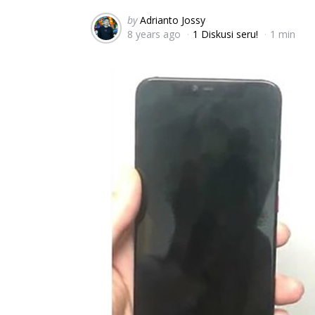
Posted
by
Adrianto Jossy
8 years ago
1 Diskusi seru!
1 min
by