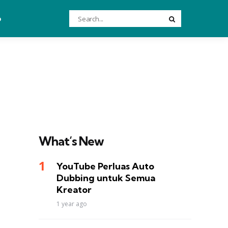
Search
o
Search
for:
What’s New
YouTube Perluas Auto
Dubbing untuk Semua
Kreator
1 year ago