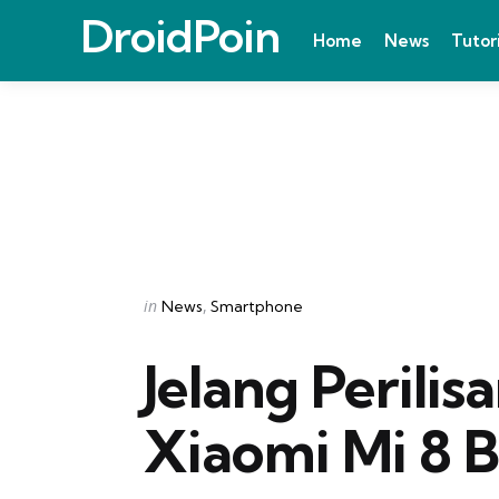
DroidPoin
Home
News
Tutor
Categories
Posted
in
News
Smartphone
in
Jelang Perilisa
Xiaomi Mi 8 