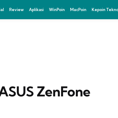
ial
Review
Aplikasi
WinPoin
MacPoin
Kepoin Tekn
n ASUS ZenFone