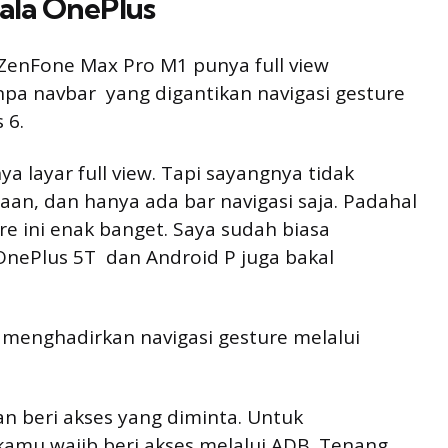
 ala OnePlus
ZenFone Max Pro M1 punya full view
pa navbar  yang digantikan navigasi gesture
 6.
 layar full view. Tapi sayangnya tidak
waan, dan hanya ada bar navigasi saja. Padahal
ure ini enak banget. Saya sudah biasa
nePlus 5T  dan Android P juga bakal
 menghadirkan navigasi gesture melalui
ian beri akses yang diminta. Untuk
amu wajib beri akses melalui ADB. Tenang