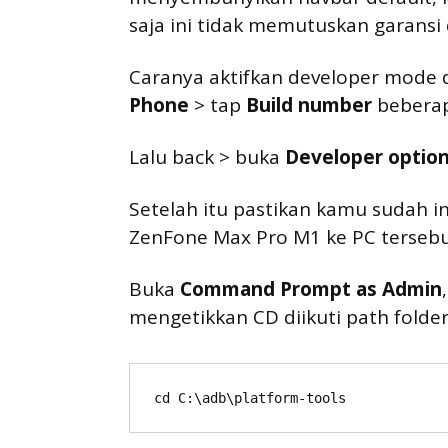
saja ini tidak memutuskan garansi 
Caranya aktifkan developer mode
Phone
> tap
Build number
beberap
Lalu back > buka
Developer optio
Setelah itu pastikan kamu sudah i
ZenFone Max Pro M1 ke PC tersebut, 
Buka
Command Prompt as Admin
mengetikkan CD diikuti path folder
cd C:\adb\platform-tools