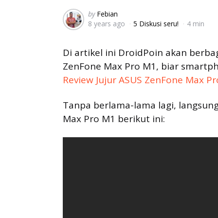
Posted
by
Febian
8 years ago
5 Diskusi seru!
4 min
by
Di artikel ini DroidPoin akan berb
ZenFone Max Pro M1, biar smartphon
Review Jujur ASUS ZenFone Max P
Tanpa berlama-lama lagi, langsung
Max Pro M1 berikut ini: