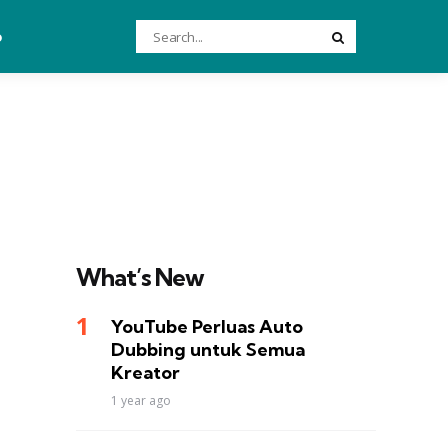
Search
o
Search
for:
What’s New
YouTube Perluas Auto
Dubbing untuk Semua
Kreator
1 year ago