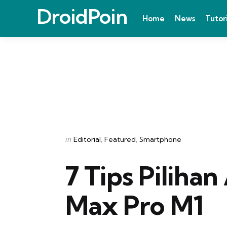
DroidPoin
Home
News
Tutor
Categories
Posted
in
Editorial
Featured
Smartphone
in
7 Tips Piliha
Max Pro M1