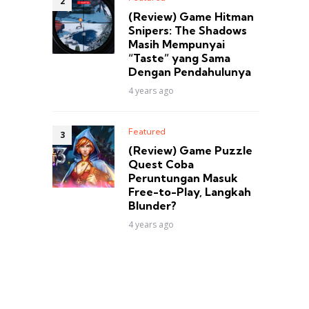
(Review) Game Hitman
Snipers: The Shadows
Masih Mempunyai
“Taste” yang Sama
Dengan Pendahulunya
4 years ago
Featured
(Review) Game Puzzle
Quest Coba
Peruntungan Masuk
Free-to-Play, Langkah
Blunder?
4 years ago