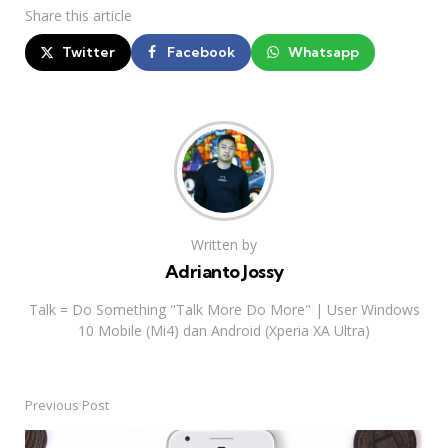
Share
this article
Twitter
Facebook
Whatsapp
Written by
Adrianto Jossy
Talk = Do Something "Talk More Do More" | User Windows
10 Mobile (Mi4) dan Android (Xperia XA Ultra)
Previous Post
Post