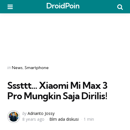
DroidPoin
Menu
Searc
Categories
Posted
in
News
Smartphone
in
Sssttt… Xiaomi Mi Max 3
Pro Mungkin Saja Dirilis!
Posted
by
Adrianto Jossy
8 years ago
Blm ada diskusi
1 min
by