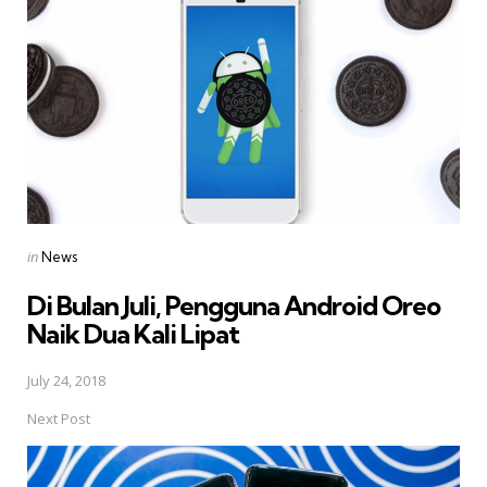
navigation
Posted
in
News
in
Di Bulan Juli, Pengguna Android Oreo
Naik Dua Kali Lipat
July 24, 2018
Next Post