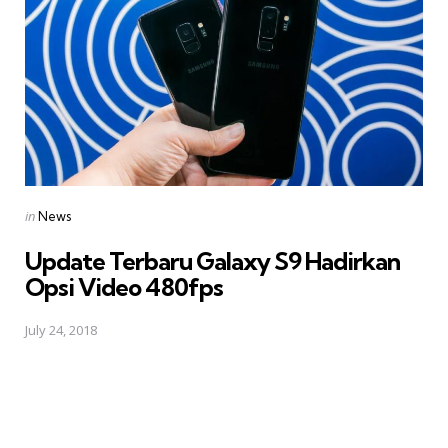
Posted
in
News
in
Update Terbaru Galaxy S9 Hadirkan
Opsi Video 480fps
July 24, 2018