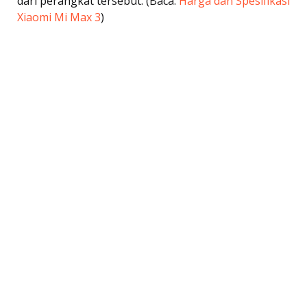
dari perangkat tersebut. (Baca:
Harga dan Spesifikasi
Xiaomi Mi Max 3
)