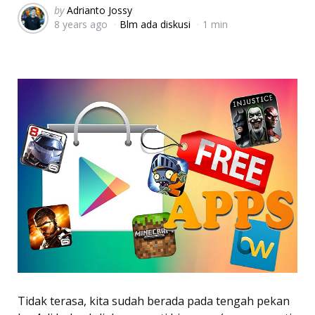
Posted
by
Adrianto Jossy
8 years ago
Blm ada diskusi
1 min
by
Tidak terasa, kita sudah berada pada tengah pekan