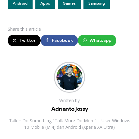
Android
Apps
Games
Samsung
Share
this article
Twitter
Facebook
Whatsapp
Written by
Adrianto Jossy
Talk = Do Something "Talk More Do More" | User Windows
10 Mobile (Mi4) dan Android (Xperia XA Ultra)