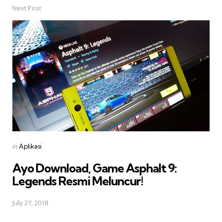
Next Post
Posted
in
Aplikasi
in
Ayo Download, Game Asphalt 9:
Legends Resmi Meluncur!
July 27, 2018