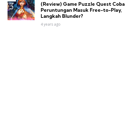
(Review) Game Puzzle Quest Coba
Peruntungan Masuk Free-to-Play,
Langkah Blunder?
4 years ago
DroidPoin
DroidPoin adalah Portal Android terbesar di Indonesia.
Kami membahas berbagai hal seputar Google, Android,
smartphone, tablet, wearable, dan penggunaannya untuk
memudahkan hidup. We’re heaven for Android users!
Contact us:
droidpoin@poin.asia
Contact Us
About Us