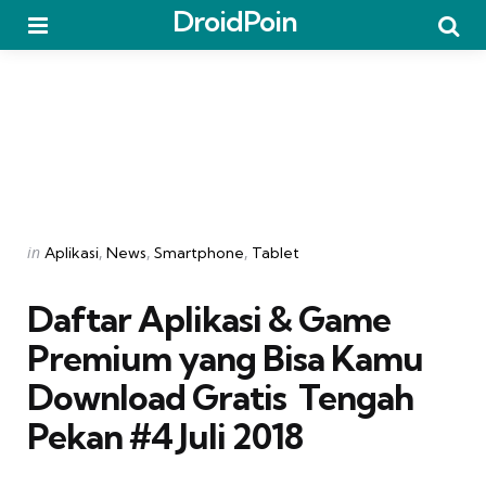
DroidPoin
Menu
Searc
Categories
Posted
in
Aplikasi
News
Smartphone
Tablet
in
Daftar Aplikasi & Game
Premium yang Bisa Kamu
Download Gratis  Tengah
Pekan #4 Juli 2018