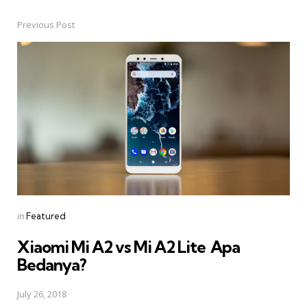
Previous Post
Post
navigation
Posted
in
Featured
in
Xiaomi Mi A2 vs Mi A2 Lite  Apa
Bedanya?
July 26, 2018