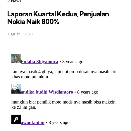
Posted
in
News
in
Laporan Kuartal Kedua, Penjualan
Nokia Naik 800%
August 3, 2018