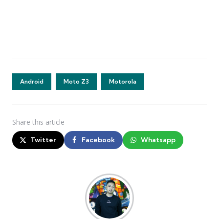
Android
Moto Z3
Motorola
Share
this article
Twitter
Facebook
Whatsapp