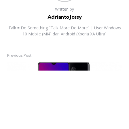
Written by
Adrianto Jossy
Talk = Do Something "Talk More Do More" | User Windows
10 Mobile (Mi4) dan Android (Xperia XA Ultra)
Previous Post
Post
navigation