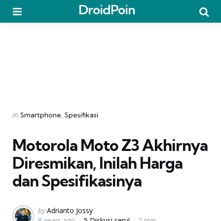
DroidPoin
Menu
Searc
Categories
Posted
in
Smartphone
Spesifikasi
in
Motorola Moto Z3 Akhirnya
Diresmikan, Inilah Harga
dan Spesifikasinya
Posted
by
Adrianto Jossy
8 years ago
5 Diskusi seru!
2 min
by