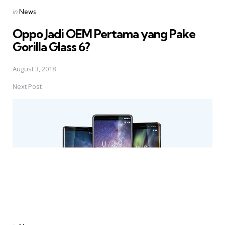
Posted
in
News
in
Oppo Jadi OEM Pertama yang Pake
Gorilla Glass 6?
August 3, 2018
Next Post