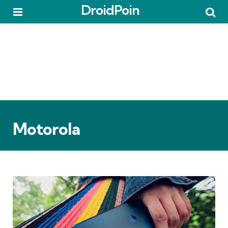
DroidPoin
Menu
Searc
Motorola