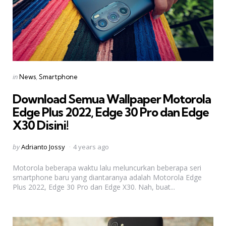
Categories
Posted
in
News
Smartphone
in
Download Semua Wallpaper Motorola
Edge Plus 2022, Edge 30 Pro dan Edge
X30 Disini!
Posted
by
Adrianto Jossy
4 years ago
by
Motorola beberapa waktu lalu meluncurkan beberapa seri
smartphone baru yang diantaranya adalah Motorola Edge
Plus 2022, Edge 30 Pro dan Edge X30. Nah, buat...