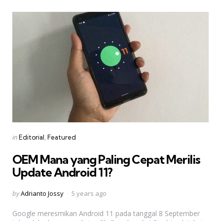
Categories
Posted
in
Editorial
Featured
in
OEM Mana yang Paling Cepat Merilis
Update Android 11?
Posted
by
Adrianto Jossy
5 years ago
by
Google meresmikan Android 11 pada tanggal 8 September