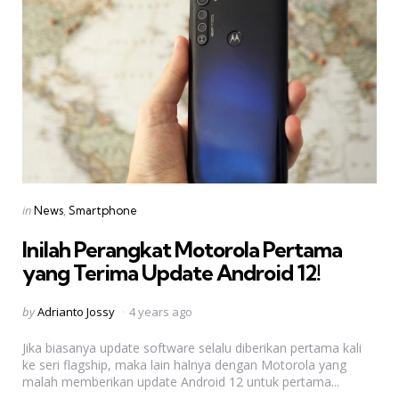
Categories
Posted
in
News
Smartphone
in
Inilah Perangkat Motorola Pertama
yang Terima Update Android 12!
Posted
by
Adrianto Jossy
4 years ago
by
Jika biasanya update software selalu diberikan pertama kali
ke seri flagship, maka lain halnya dengan Motorola yang
malah memberikan update Android 12 untuk pertama...