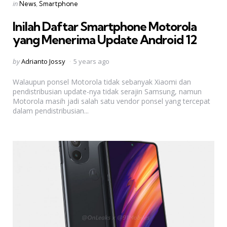
Categories
Posted
in
News
Smartphone
in
Inilah Daftar Smartphone Motorola
yang Menerima Update Android 12
Posted
by
Adrianto Jossy
5 years ago
by
Walaupun ponsel Motorola tidak sebanyak Xiaomi dan
pendistribusian update-nya tidak serajin Samsung, namun
Motorola masih jadi salah satu vendor ponsel yang tercepat
dalam pendistribusian...