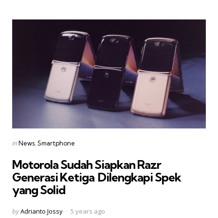
Categories
Posted
in
News
Smartphone
in
Motorola Sudah Siapkan Razr
Generasi Ketiga  Dilengkapi Spek
yang Solid
Posted
by
Adrianto Jossy
5 years ago