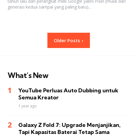
tahun lalu dan perangkat milik Google yakni Pixel (mulai dari
generasi kedua sampai yang paling baru)...
Posts
Older Posts
pagination
What’s New
YouTube Perluas Auto Dubbing untuk
Semua Kreator
1 year ago
Galaxy Z Fold 7: Upgrade Menjanjikan,
Tapi Kapasitas Baterai Tetap Sama