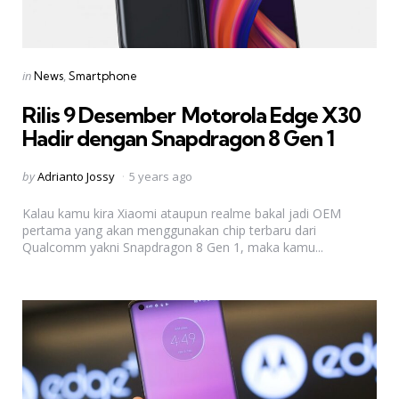
Categories
Posted
in
News
Smartphone
in
Rilis 9 Desember  Motorola Edge X30
Hadir dengan Snapdragon 8 Gen 1
Posted
by
Adrianto Jossy
5 years ago
by
Kalau kamu kira Xiaomi ataupun realme bakal jadi OEM
pertama yang akan menggunakan chip terbaru dari
Qualcomm yakni Snapdragon 8 Gen 1, maka kamu...