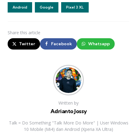
Android
Google
Pixel 3 XL
Share
this article
Twitter
Facebook
Whatsapp
Written by
Adrianto Jossy
Talk = Do Something "Talk More Do More" | User Windows
10 Mobile (Mi4) dan Android (Xperia XA Ultra)