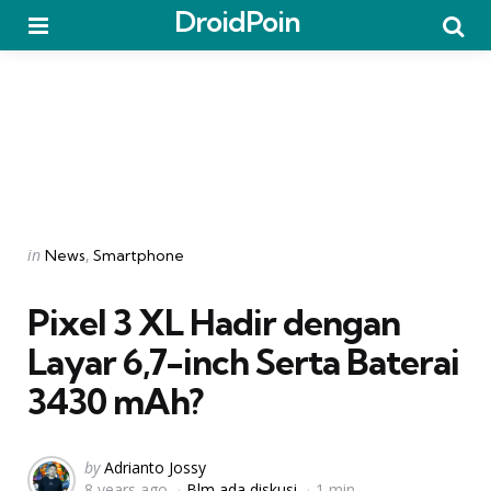
DroidPoin
Menu
Searc
Categories
Posted
in
News
Smartphone
in
Pixel 3 XL Hadir dengan
Layar 6,7-inch Serta Baterai
3430 mAh?
Posted
by
Adrianto Jossy
8 years ago
Blm ada diskusi
1 min
by