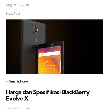
August 10, 2018
Next Post
Posted
in
Smartphone
in
Harga dan Spesifikasi BlackBerry
Evolve X
August 11, 2018