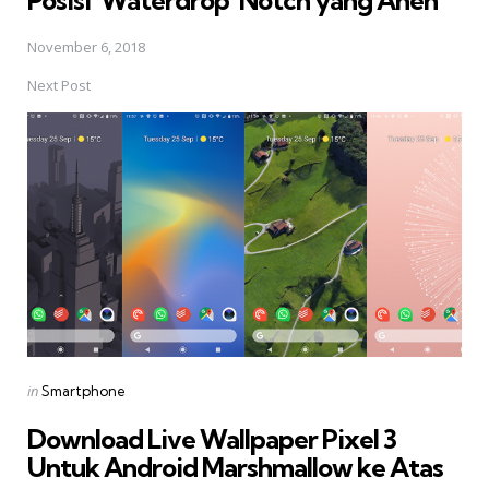
Posisi 'Waterdrop' Notch yang Aneh
November 6, 2018
Next Post
Posted
in
Smartphone
in
Download Live Wallpaper Pixel 3
Untuk Android Marshmallow ke Atas