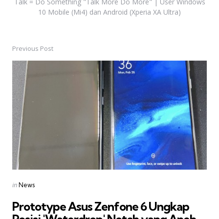
Talk = Do Something "Talk More Do More" | User Windows
10 Mobile (Mi4) dan Android (Xperia XA Ultra)
Previous Post
Post
navigation
Posted
in
News
in
Prototype Asus Zenfone 6 Ungkap