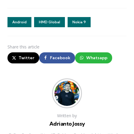
Android
HMD Global
Nokia 9
Share
this article
Twitter
Facebook
Whatsapp
Written by
Adrianto Jossy