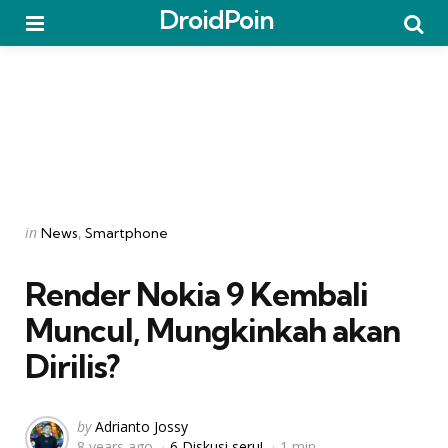
DroidPoin
Menu
Searc
Categories
Posted
in
News
Smartphone
in
Render Nokia 9 Kembali
Muncul, Mungkinkah akan
Dirilis?
Posted
by
Adrianto Jossy
8 years ago
6 Diskusi seru!
1 min
by