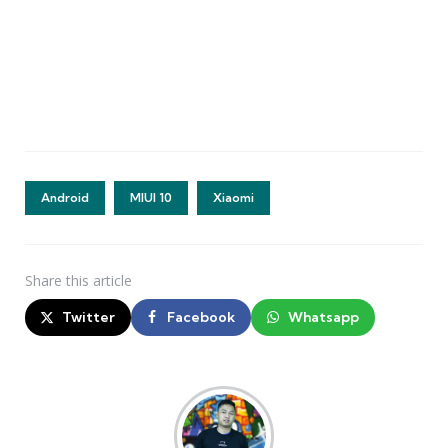
Android
MIUI 10
Xiaomi
Share
this article
Twitter
Facebook
Whatsapp