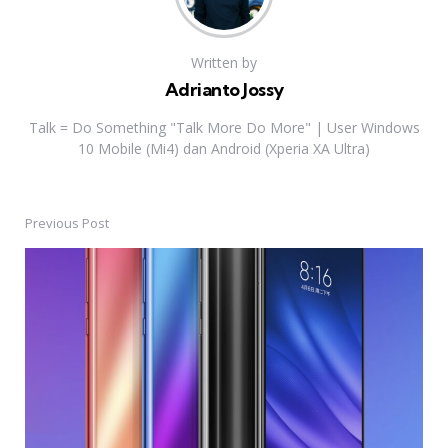
Written by
Adrianto Jossy
Talk = Do Something "Talk More Do More" | User Windows
10 Mobile (Mi4) dan Android (Xperia XA Ultra)
Previous Post
Post
navigation