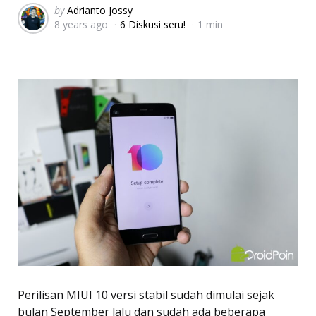
Posted
by
Adrianto Jossy
8 years ago
6 Diskusi seru!
1 min
by
Perilisan MIUI 10 versi stabil sudah dimulai sejak
bulan September lalu dan sudah ada beberapa