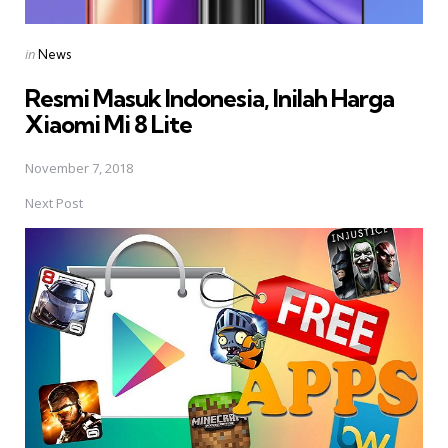
Posted
in
News
in
Resmi Masuk Indonesia, Inilah Harga
Xiaomi Mi 8 Lite
November 7, 2018
Next Post