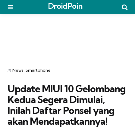
DroidPoin
Menu
Searc
Categories
Posted
in
News
Smartphone
in
Update MIUI 10 Gelombang
Kedua Segera Dimulai,
Inilah Daftar Ponsel yang
akan Mendapatkannya!