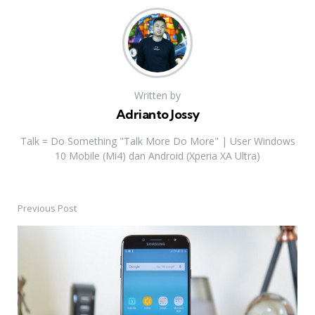
Written by
Adrianto Jossy
Talk = Do Something "Talk More Do More" | User Windows
10 Mobile (Mi4) dan Android (Xperia XA Ultra)
Previous Post
Post
navigation