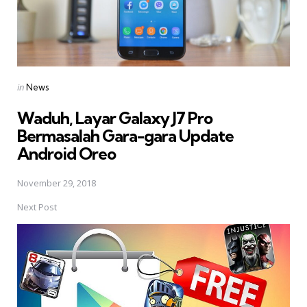
Posted
in
News
in
Waduh, Layar Galaxy J7 Pro
Bermasalah Gara-gara Update
Android Oreo
November 29, 2018
Next Post