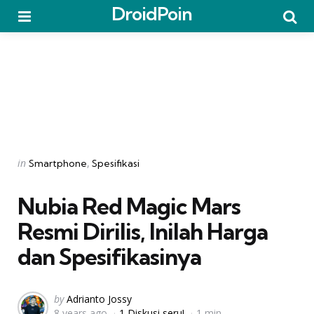
DroidPoin
Menu
Searc
Categories
Posted
in
Smartphone
Spesifikasi
in
Nubia Red Magic Mars
Resmi Dirilis, Inilah Harga
dan Spesifikasinya
Posted
by
Adrianto Jossy
8 years ago
1 Diskusi seru!
1 min
by