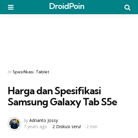
DroidPoin
Menu
Searc
Categories
Posted
in
Spesifikasi
Tablet
in
Harga dan Spesifikasi
Samsung Galaxy Tab S5e
Posted
by
Adrianto Jossy
7 years ago
2 Diskusi seru!
2 min
by