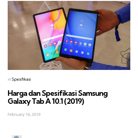
Posted
in
Spesifikasi
in
Harga dan Spesifikasi Samsung
Galaxy Tab A 10.1 (2019)
February 16, 2019