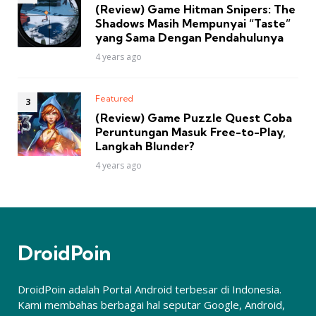
(Review) Game Hitman Snipers: The
Shadows Masih Mempunyai “Taste”
yang Sama Dengan Pendahulunya
4 years ago
Featured
(Review) Game Puzzle Quest Coba
Peruntungan Masuk Free-to-Play,
Langkah Blunder?
4 years ago
DroidPoin
DroidPoin adalah Portal Android terbesar di Indonesia.
Kami membahas berbagai hal seputar Google, Android,