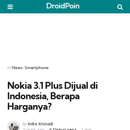
DroidPoin
Menu
Searc
Categories
Posted
in
News
Smartphone
in
Nokia 3.1 Plus Dijual di
Indonesia, Berapa
Harganya?
Posted
by
Indra Krisnadi
7 years ago
6 Diskusi seru!
1 min
by