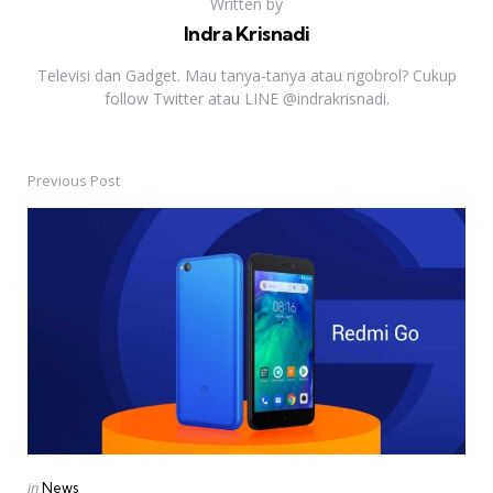
Written by
Indra Krisnadi
Televisi dan Gadget. Mau tanya-tanya atau ngobrol? Cukup
follow Twitter atau LINE @indrakrisnadi.
Previous Post
Post
navigation
Posted
in
News