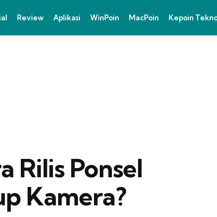
ial
Review
Aplikasi
WinPoin
MacPoin
Kepoin Tekn
 Rilis Ponsel
up Kamera?