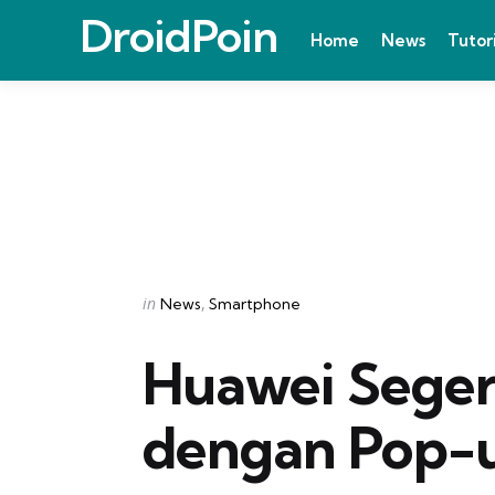
DroidPoin
Home
News
Tutor
Categories
Posted
in
News
Smartphone
in
Huawei Segera
dengan Pop-