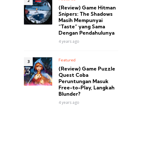
(Review) Game Hitman
Snipers: The Shadows
Masih Mempunyai
“Taste” yang Sama
Dengan Pendahulunya
4 years ago
Featured
(Review) Game Puzzle
Quest Coba
Peruntungan Masuk
Free-to-Play, Langkah
Blunder?
4 years ago