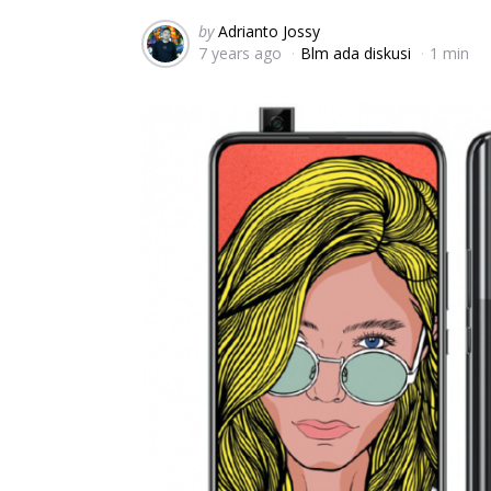
Posted
by
Adrianto Jossy
7 years ago
Blm ada diskusi
1 min
by