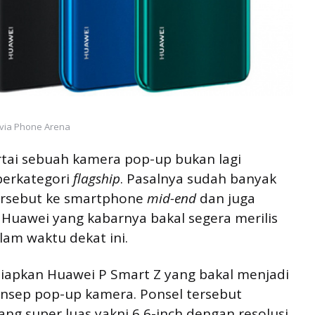
via Phone Arena
rtai sebuah kamera pop-up bukan lagi
berkategori
flagship
. Pasalnya sudah banyak
ersebut ke smartphone
mid-end
dan juga
i Huawei yang kabarnya bakal segera merilis
am waktu dekat ini.
apkan Huawei P Smart Z yang bakal menjadi
nsep pop-up kamera. Ponsel tersebut
ang super luas yakni 6,6-inch dengan resolusi