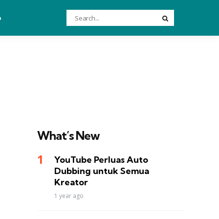
Search
o
Search
for:
What’s New
YouTube Perluas Auto
Dubbing untuk Semua
Kreator
1 year ago