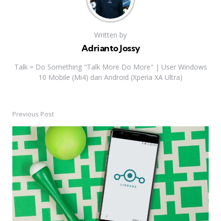
Written by
Adrianto Jossy
Talk = Do Something "Talk More Do More" | User Windows
10 Mobile (Mi4) dan Android (Xperia XA Ultra)
Previous Post
Post
navigation