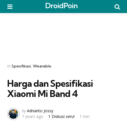
DroidPoin
Menu
Searc
Categories
Posted
in
Spesifikasi
Wearable
in
Harga dan Spesifikasi
Xiaomi Mi Band 4
Posted
by
Adrianto Jossy
7 years ago
1 Diskusi seru!
1 min
by