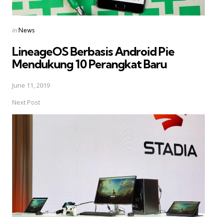
Posted
in
News
in
LineageOS Berbasis Android Pie
Mendukung 10 Perangkat Baru
June 11, 2019
Next Post