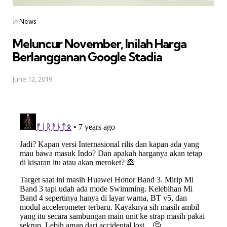
Posted
in
News
in
Meluncur November, Inilah Harga
Berlangganan Google Stadia
June 12, 2019