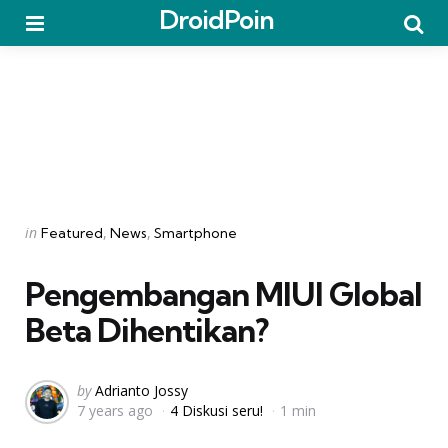
DroidPoin
Menu
Searc
Categories
Posted
in
Featured
News
Smartphone
in
Pengembangan MIUI Global
Beta Dihentikan?
Posted
by
Adrianto Jossy
7 years ago
4 Diskusi seru!
1 min
by