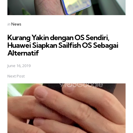
Posted
in
News
in
Kurang Yakin dengan OS Sendiri,
Huawei Siapkan Sailfish OS Sebagai
Alternatif
June 16, 2019
Next Post