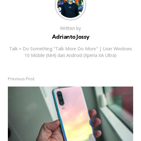
Written by
Adrianto Jossy
Talk = Do Something "Talk More Do More" | User Windows
10 Mobile (Mi4) dan Android (Xperia XA Ultra)
Previous Post
Post
navigation