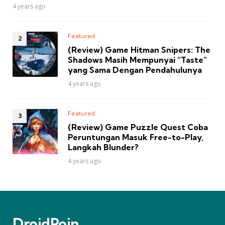
4 years ago
Featured
(Review) Game Hitman Snipers: The
Shadows Masih Mempunyai “Taste”
yang Sama Dengan Pendahulunya
4 years ago
Featured
(Review) Game Puzzle Quest Coba
Peruntungan Masuk Free-to-Play,
Langkah Blunder?
4 years ago
DroidPoin