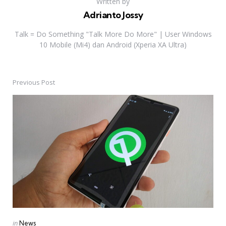
Written by
Adrianto Jossy
Talk = Do Something "Talk More Do More" | User Windows
10 Mobile (Mi4) dan Android (Xperia XA Ultra)
Previous Post
Post
navigation
Posted
in
News