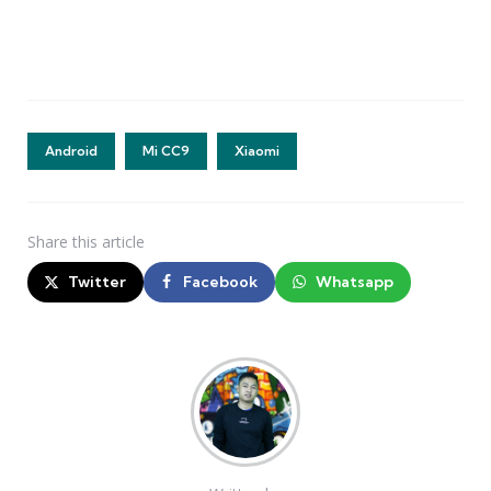
Android
Mi CC9
Xiaomi
Share
this article
Twitter
Facebook
Whatsapp