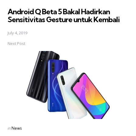
in
Android Q Beta 5 Bakal Hadirkan
Sensitivitas Gesture untuk Kembali
July 4, 2019
Next Post
Posted
in
News
in