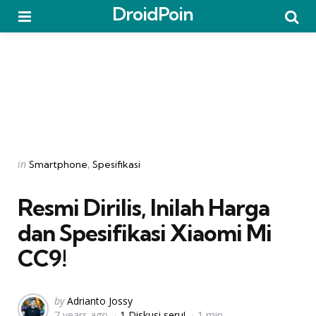
DroidPoin
Menu
Searc
Categories
Posted
in
Smartphone
Spesifikasi
in
Resmi Dirilis, Inilah Harga
dan Spesifikasi Xiaomi Mi
CC9!
Posted
by
Adrianto Jossy
7 years ago
1 Diskusi seru!
1 min
by