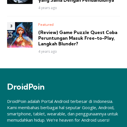
yang Sama Dengan Pendahulunya
4 years ago
Featured
(Review) Game Puzzle Quest Coba
Peruntungan Masuk Free-to-Play,
Langkah Blunder?
4 years ago
DroidPoin
DroidPoin adalah Portal Android terbesar di Indonesia.
Kami membahas berbagai hal seputar Google, Android,
smartphone, tablet, wearable, dan penggunaannya untuk
memudahkan hidup. We’re heaven for Android users!