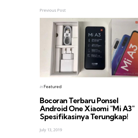
Previous Post
Post
navigation
Posted
in
Featured
in
Bocoran Terbaru Ponsel
Android One Xiaomi "Mi A3" 
Spesifikasinya Terungkap!
July 13, 2019