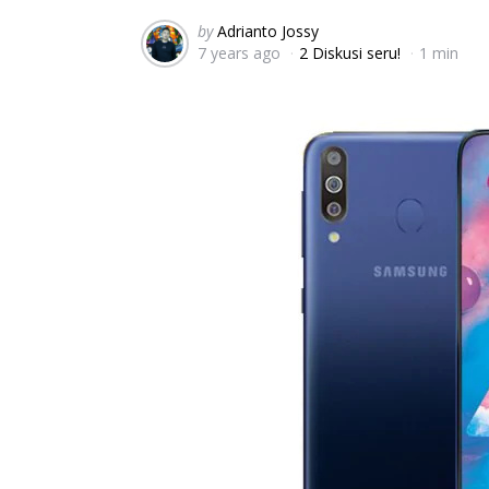
Posted
by
Adrianto Jossy
7 years ago
2 Diskusi seru!
1 min
by