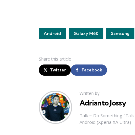
Android
Galaxy M60
Samsung
Share
this article
Twitter
Facebook
Written by
Adrianto Jossy
Talk = Do Something "Tal
Android (Xperia XA Ultra)