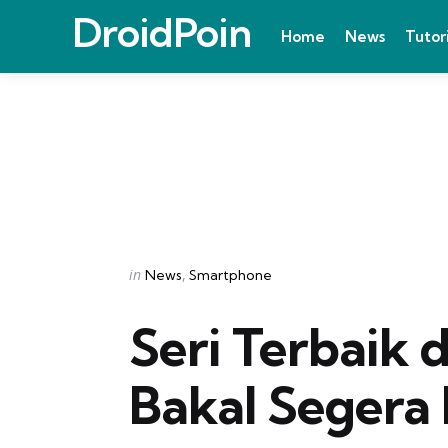
DroidPoin
Home
News
Tutor
Categories
Posted
in
News
Smartphone
in
Seri Terbaik 
Bakal Segera