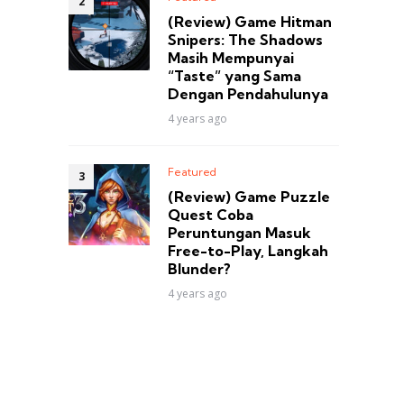
(Review) Game Hitman
Snipers: The Shadows
Masih Mempunyai
“Taste” yang Sama
Dengan Pendahulunya
4 years ago
Featured
(Review) Game Puzzle
Quest Coba
Peruntungan Masuk
Free-to-Play, Langkah
Blunder?
4 years ago