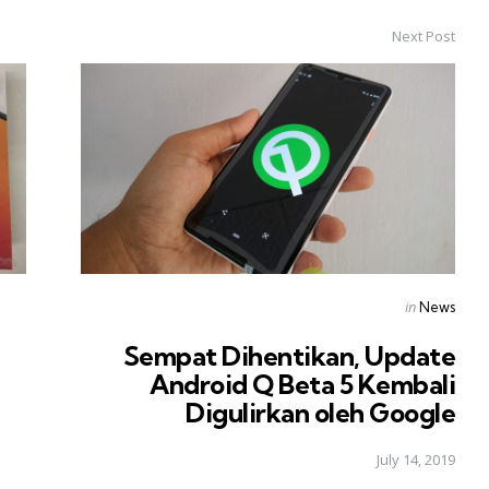
Next Post
Posted
in
News
in
Sempat Dihentikan, Update
Android Q Beta 5 Kembali
Digulirkan oleh Google
July 14, 2019