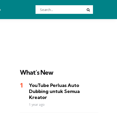
Search
o
Search
for:
What’s New
YouTube Perluas Auto
Dubbing untuk Semua
Kreator
1 year ago