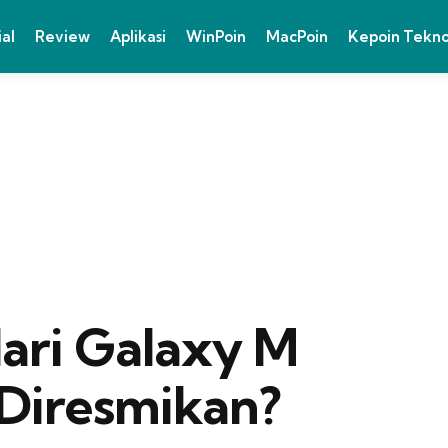
ial
Review
Aplikasi
WinPoin
MacPoin
Kepoin Tekn
dari Galaxy M
 Diresmikan?