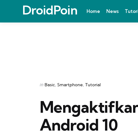
DroidPoin
Home
News
Tutor
Categories
Posted
in
Basic
Smartphone
Tutorial
in
Mengaktifkan
Android 10