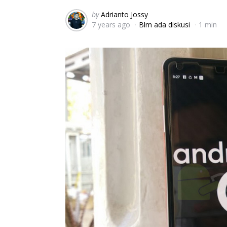
Posted
by
Adrianto Jossy
7 years ago
Blm ada diskusi
1 min
by