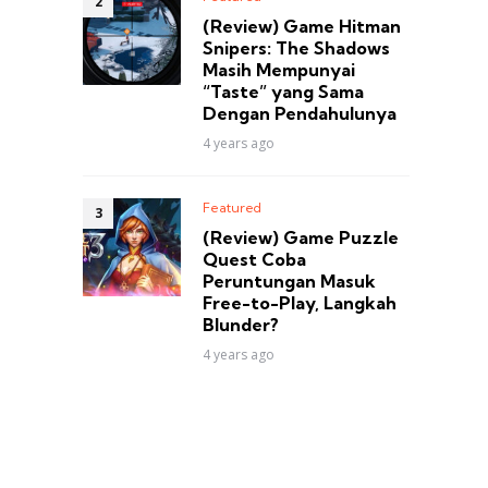
(Review) Game Hitman
Snipers: The Shadows
Masih Mempunyai
“Taste” yang Sama
Dengan Pendahulunya
4 years ago
Featured
(Review) Game Puzzle
Quest Coba
Peruntungan Masuk
Free-to-Play, Langkah
Blunder?
4 years ago