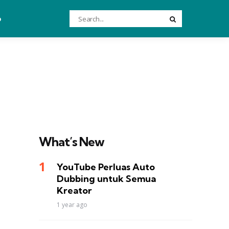
Search
o
Search
for:
What’s New
YouTube Perluas Auto
Dubbing untuk Semua
Kreator
1 year ago