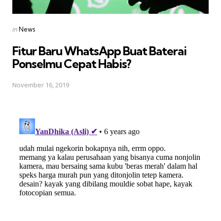
Posted
in
News
in
Fitur Baru WhatsApp Buat Baterai
Ponselmu Cepat Habis?
November 16, 2019