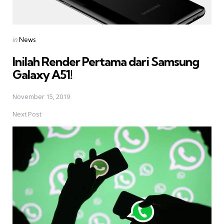
Posted
in
News
in
Inilah Render Pertama dari Samsung
Galaxy A51!
November 15, 2019
Next Post