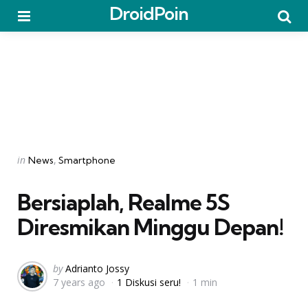
DroidPoin
Menu
Searc
Categories
Posted
in
News
Smartphone
in
Bersiaplah, Realme 5S
Diresmikan Minggu Depan!
Posted
by
Adrianto Jossy
7 years ago
1 Diskusi seru!
1 min
by