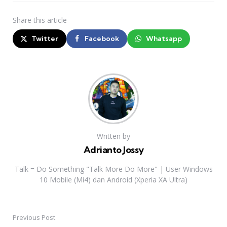
Share
this article
Twitter
Facebook
Whatsapp
Written by
Adrianto Jossy
Talk = Do Something "Talk More Do More" | User Windows
10 Mobile (Mi4) dan Android (Xperia XA Ultra)
Previous Post
Post