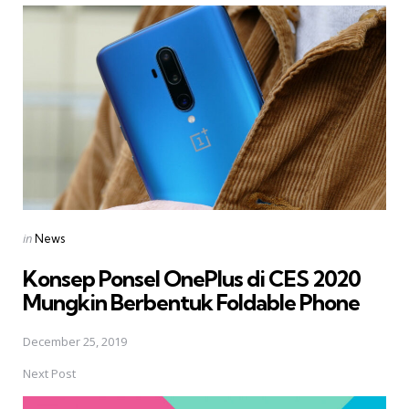
navigation
Posted
in
News
in
Konsep Ponsel OnePlus di CES 2020
Mungkin Berbentuk Foldable Phone
December 25, 2019
Next Post