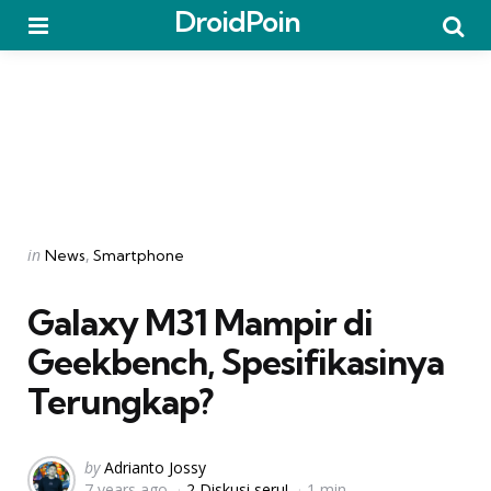
DroidPoin
Menu
Searc
Categories
Posted
in
News
Smartphone
in
Galaxy M31 Mampir di
Geekbench, Spesifikasinya
Terungkap?
Posted
by
Adrianto Jossy
7 years ago
2 Diskusi seru!
1 min
by