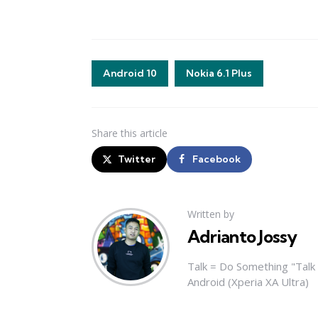
Android 10
Nokia 6.1 Plus
Share
this article
Twitter
Facebook
Written by
Adrianto Jossy
Talk = Do Something "Tal
Android (Xperia XA Ultra)