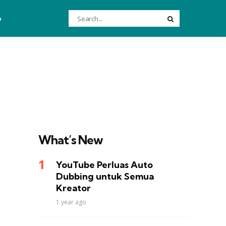
Search
o
Search
for:
What’s New
YouTube Perluas Auto
Dubbing untuk Semua
Kreator
1 year ago