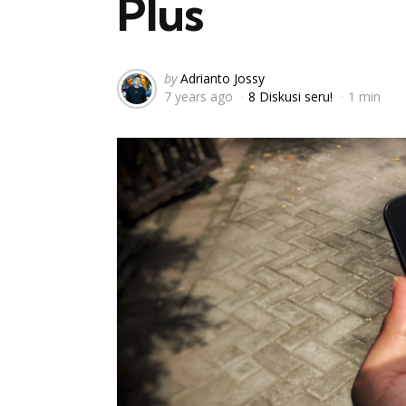
Plus
Posted
by
Adrianto Jossy
7 years ago
8 Diskusi seru!
1 min
by