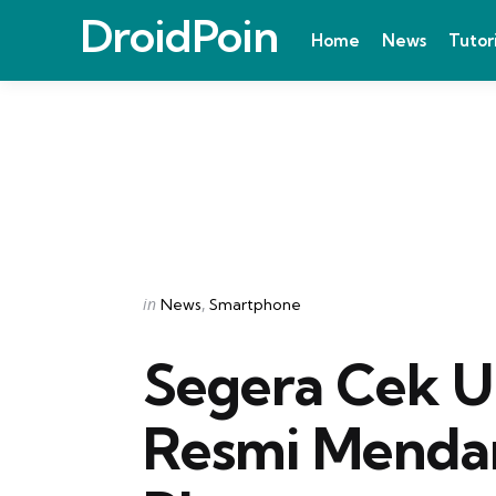
DroidPoin
Home
News
Tutor
Categories
Posted
in
News
Smartphone
in
Segera Cek U
Resmi Mendara