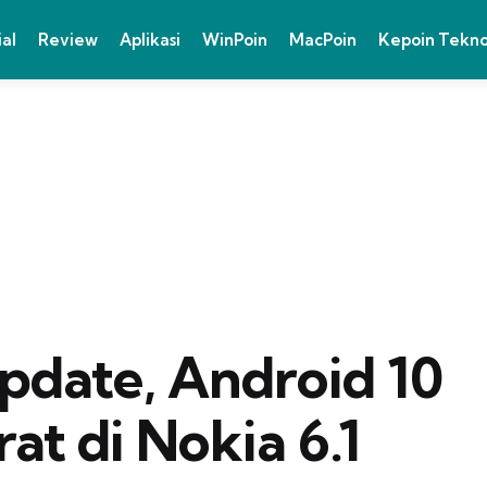
ial
Review
Aplikasi
WinPoin
MacPoin
Kepoin Tekn
pdate, Android 10
t di Nokia 6.1