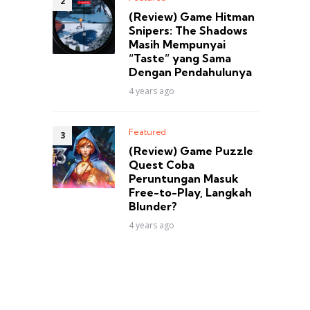
(Review) Game Hitman
Snipers: The Shadows
Masih Mempunyai
“Taste” yang Sama
Dengan Pendahulunya
4 years ago
Featured
(Review) Game Puzzle
Quest Coba
Peruntungan Masuk
Free-to-Play, Langkah
Blunder?
4 years ago