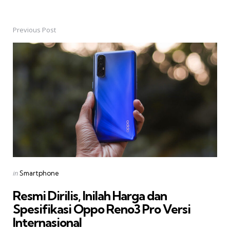
Previous Post
Post
navigation
Posted
in
Smartphone
in
Resmi Dirilis, Inilah Harga dan
Spesifikasi Oppo Reno3 Pro Versi
Internasional