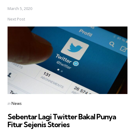
March 5, 2020
Next Post
Posted
in
News
in
Sebentar Lagi Twitter Bakal Punya
Fitur Sejenis Stories