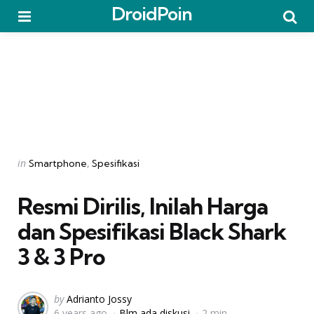
DroidPoin
Menu
Searc
Categories
Posted
in
Smartphone
Spesifikasi
in
Resmi Dirilis, Inilah Harga
dan Spesifikasi Black Shark
3 & 3 Pro
Posted
by
Adrianto Jossy
6 years ago
Blm ada diskusi
2 min
by