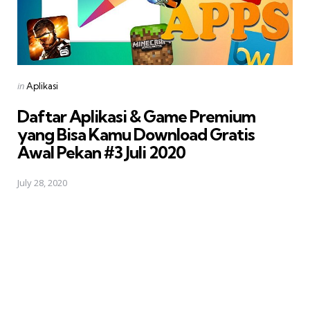
Posted
in
Aplikasi
in
Daftar Aplikasi & Game Premium
yang Bisa Kamu Download Gratis 
Awal Pekan #3 Juli 2020
July 28, 2020