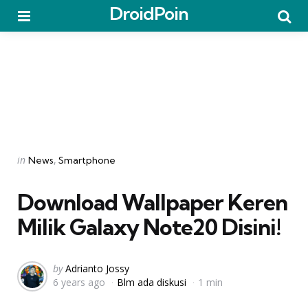
DroidPoin
Menu
Searc
Categories
Posted
in
News
Smartphone
in
Download Wallpaper Keren
Milik Galaxy Note20 Disini!
Posted
by
Adrianto Jossy
6 years ago
Blm ada diskusi
1 min
by