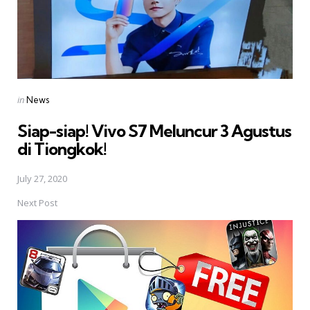
Posted
in
News
in
Siap-siap! Vivo S7 Meluncur 3 Agustus
di Tiongkok!
July 27, 2020
Next Post