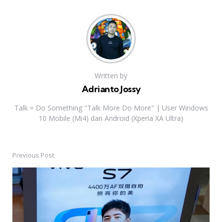
Written by
Adrianto Jossy
Talk = Do Something "Talk More Do More" | User Windows
10 Mobile (Mi4) dan Android (Xperia XA Ultra)
Previous Post
Post
navigation