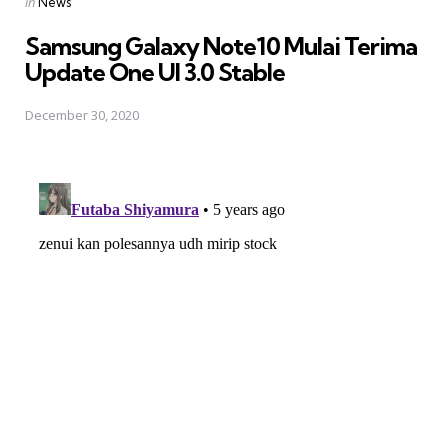
Posted
in
News
in
Samsung Galaxy Note10 Mulai Terima
Update One UI 3.0 Stable
December 30, 2020