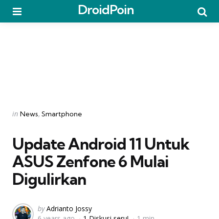
DroidPoin
Menu
Searc
Categories
Posted
in
News
Smartphone
in
Update Android 11 Untuk
ASUS Zenfone 6 Mulai
Digulirkan
Posted
by
Adrianto Jossy
6 years ago
1 Diskusi seru!
1 min
by