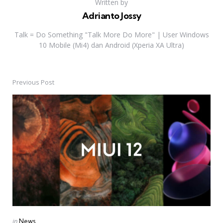
Written by
Adrianto Jossy
Talk = Do Something "Talk More Do More" | User Windows
10 Mobile (Mi4) dan Android (Xperia XA Ultra)
Previous Post
Post
navigation
Posted
in
News