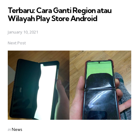
in
Terbaru: Cara Ganti Region atau
Wilayah Play Store Android
January 10, 2021
Next Post
Posted
in
News
in