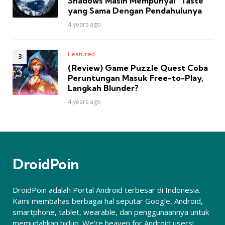
Shadows Masih Mempunyai “Taste”
yang Sama Dengan Pendahulunya
4 years ago
Featured
(Review) Game Puzzle Quest Coba
Peruntungan Masuk Free-to-Play,
Langkah Blunder?
4 years ago
DroidPoin
DroidPoin adalah Portal Android terbesar di Indonesia.
Kami membahas berbagai hal seputar Google, Android,
smartphone, tablet, wearable, dan penggunaannya untuk
memudahkan hidup. We’re heaven for Android users!