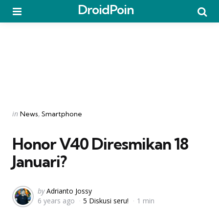
DroidPoin
Menu
Searc
Categories
Posted
in
News
Smartphone
in
Honor V40 Diresmikan 18
Januari?
Posted
by
Adrianto Jossy
6 years ago
5 Diskusi seru!
1 min
by