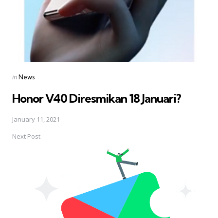
Posted
in
News
in
Honor V40 Diresmikan 18 Januari?
January 11, 2021
Next Post