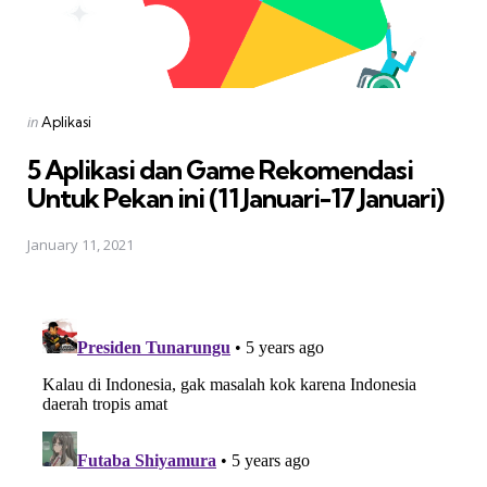
Posted
in
Aplikasi
in
5 Aplikasi dan Game Rekomendasi
Untuk Pekan ini (11 Januari-17 Januari)
January 11, 2021