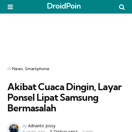
DroidPoin
Menu
Searc
Categories
Posted
in
News
Smartphone
in
Akibat Cuaca Dingin, Layar
Ponsel Lipat Samsung
Bermasalah
Posted
by
Adrianto Jossy
6 years ago
5 Diskusi seru!
1 min
by