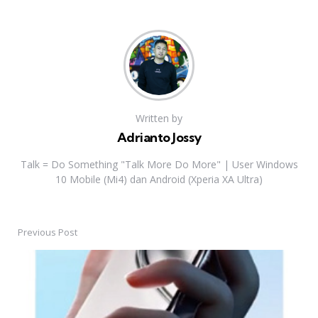
Written by
Adrianto Jossy
Talk = Do Something "Talk More Do More" | User Windows
10 Mobile (Mi4) dan Android (Xperia XA Ultra)
Previous Post
Post
navigation