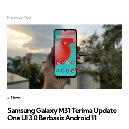
Previous Post
Post
navigation
Posted
in
News
in
Samsung Galaxy M31 Terima Update
One UI 3.0 Berbasis Android 11