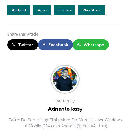
Android
Apps
Games
Play Store
Share
this article
Twitter
Facebook
Whatsapp
Written by
Adrianto Jossy
Talk = Do Something "Talk More Do More" | User Windows
10 Mobile (Mi4) dan Android (Xperia XA Ultra)