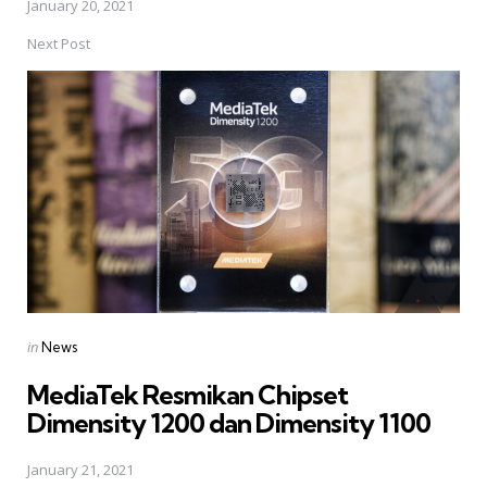
January 20, 2021
Next Post
Posted
in
News
in
MediaTek Resmikan Chipset
Dimensity 1200 dan Dimensity 1100
January 21, 2021