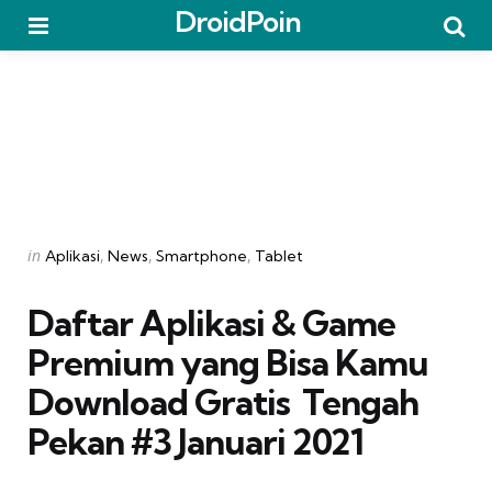
DroidPoin
Menu
Searc
Categories
Posted
in
Aplikasi
News
Smartphone
Tablet
in
Daftar Aplikasi & Game
Premium yang Bisa Kamu
Download Gratis  Tengah
Pekan #3 Januari 2021