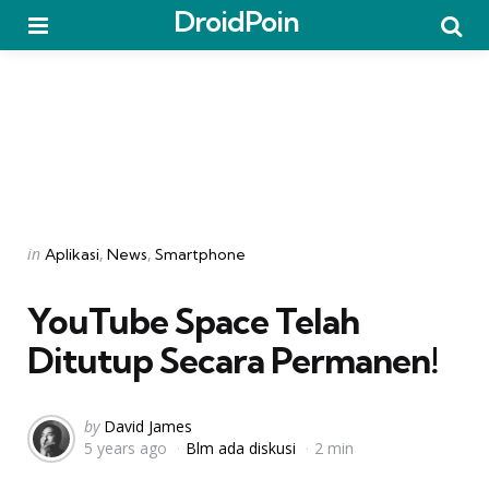
DroidPoin
Menu
Searc
Categories
Posted
in
Aplikasi
News
Smartphone
in
YouTube Space Telah
Ditutup Secara Permanen!
Posted
by
David James
5 years ago
Blm ada diskusi
2 min
by