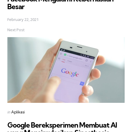
Besar
February 22, 2021
Next Post
Posted
in
Aplikasi
in
Google Bereksperimen Membuat AI