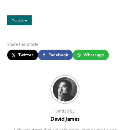
Youtube
Share
this article
Twitter
Facebook
Whatsapp
Written by
David James
Hobi nge game di pusat kebugaran, orang santuy yang